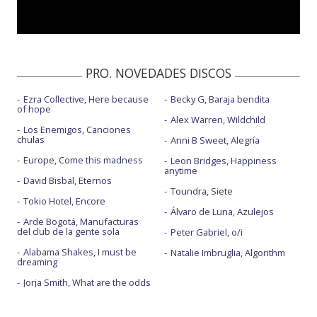
PRO. NOVEDADES DISCOS
Ezra Collective, Here because
Becky G, Baraja bendita
of hope
Alex Warren, Wildchild
Los Enemigos, Canciones
chulas
Anni B Sweet, Alegría
Europe, Come this madness
Leon Bridges, Happiness
anytime
David Bisbal, Eternos
Toundra, Siete
Tokio Hotel, Encore
Álvaro de Luna, Azulejos
Arde Bogotá, Manufacturas
del club de la gente sola
Peter Gabriel, o/i
Alabama Shakes, I must be
Natalie Imbruglia, Algorithm
dreaming
Jorja Smith, What are the odds