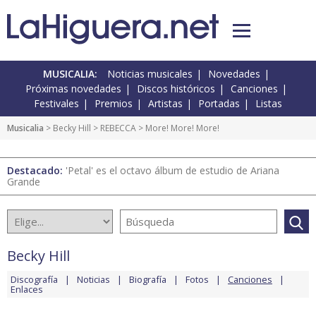
MUSICALIA:
Noticias musicales
Novedades
Próximas novedades
Discos históricos
Canciones
Festivales
Premios
Artistas
Portadas
Listas
Musicalia
>
Becky Hill
>
REBECCA
> More! More! More!
Destacado:
'Petal' es el octavo álbum de estudio de Ariana
Grande
Becky Hill
Discografía
Noticias
Biografía
Fotos
Canciones
Enlaces