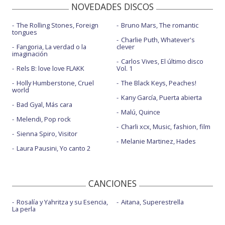
NOVEDADES DISCOS
The Rolling Stones, Foreign
Bruno Mars, The romantic
tongues
Charlie Puth, Whatever's
Fangoria, La verdad o la
clever
imaginación
Carlos Vives, El último disco
Rels B: love love FLAKK
Vol. 1
Holly Humberstone, Cruel
The Black Keys, Peaches!
world
Kany García, Puerta abierta
Bad Gyal, Más cara
Malú, Quince
Melendi, Pop rock
Charli xcx, Music, fashion, film
Sienna Spiro, Visitor
Melanie Martinez, Hades
Laura Pausini, Yo canto 2
CANCIONES
Rosalía y Yahritza y su Esencia,
Aitana, Superestrella
La perla