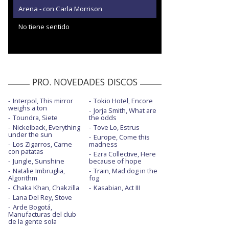
Arena - con Carla Morrison
No tiene sentido
PRO. NOVEDADES DISCOS
Interpol, This mirror
Tokio Hotel, Encore
weighs a ton
Jorja Smith, What are
Toundra, Siete
the odds
Nickelback, Everything
Tove Lo, Estrus
under the sun
Europe, Come this
Los Zigarros, Carne
madness
con patatas
Ezra Collective, Here
Jungle, Sunshine
because of hope
Natalie Imbruglia,
Train, Mad dog in the
Algorithm
fog
Chaka Khan, Chakzilla
Kasabian, Act III
Lana Del Rey, Stove
Arde Bogotá,
Manufacturas del club
de la gente sola