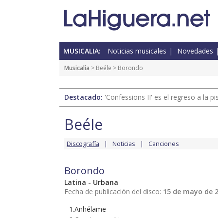
MUSICALIA:
Noticias musicales
Novedades
Musicalia
>
Beéle
> Borondo
Destacado:
'Confessions II' es el regreso a la 
Beéle
Discografía
Noticias
Canciones
Borondo
Latina - Urbana
Fecha de publicación del disco:
15 de mayo de 
1.Anhélame