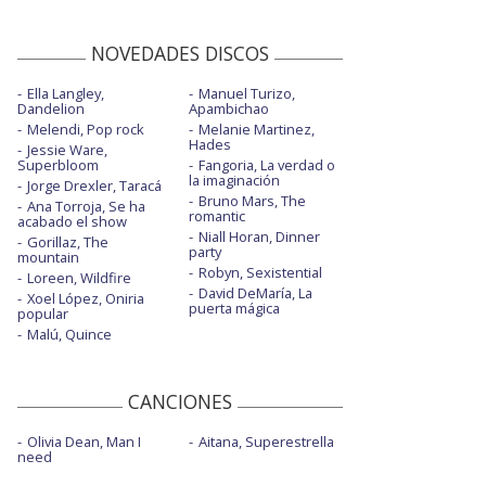
NOVEDADES DISCOS
Ella Langley,
Manuel Turizo,
Dandelion
Apambichao
Melendi, Pop rock
Melanie Martinez,
Hades
Jessie Ware,
Superbloom
Fangoria, La verdad o
la imaginación
Jorge Drexler, Taracá
Bruno Mars, The
Ana Torroja, Se ha
romantic
acabado el show
Niall Horan, Dinner
Gorillaz, The
party
mountain
Robyn, Sexistential
Loreen, Wildfire
David DeMaría, La
Xoel López, Oniria
puerta mágica
popular
Malú, Quince
CANCIONES
Olivia Dean, Man I
Aitana, Superestrella
need