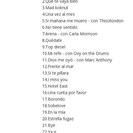
2.Que te vaya bien
3.Mad koknut
4.Una vez al mes
5.Si mañana me muero - con Thisizlondon
6.No tiene sentido
7.Arena - con Carla Morrison
8.Quédate
9.Top diesel
10.Mi refe - con Ovy on the Drums
11.Dios me oyó - con Marc Anthony
12.Frente al mar
13.Si te pillara
14.I miss you
15.Hotel East
16.Una curita por favor
17.Borondo
18.Sobelove
19.En la mía
20.Estrella fugaz
21.Bye
22.Ya q