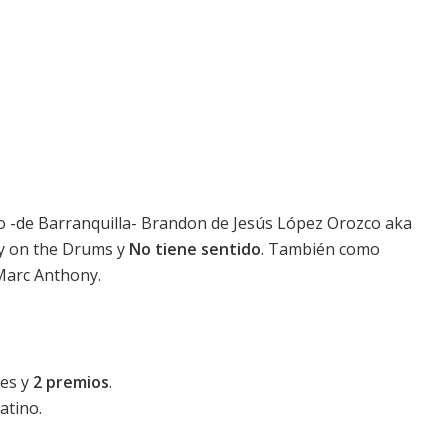
o -de Barranquilla- Brandon de Jesús López Orozco aka
y on the Drums y
No tiene sentido
. También como
 Marc Anthony.
nes y
2 premios
.
latino.