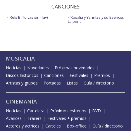
CANCIONES
Rels B, Tu vas sin (fav)
Rosalía y Yahritza y su Esencia,
La perla
MUSICALIA
Noticias
Novedades
Próximas novedades
Discos históricos
Canciones
Festivales
Premios
Artistas y grupos
Portadas
Listas
Guía / directorio
CINEMANÍA
Noticias
Cartelera
Próximos estrenos
DVD
Avances
Tráilers
Festivales + premios
Actores y actrices
Carteles
Box-office
Guía / directorio