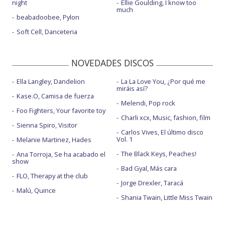
night
Ellie Goulding, I know too
much
beabadoobee, Pylon
Soft Cell, Danceteria
NOVEDADES DISCOS
Ella Langley, Dandelion
La La Love You, ¿Por qué me
miráis así?
Kase.O, Camisa de fuerza
Melendi, Pop rock
Foo Fighters, Your favorite toy
Charli xcx, Music, fashion, film
Sienna Spiro, Visitor
Carlos Vives, El último disco
Vol. 1
Melanie Martinez, Hades
The Black Keys, Peaches!
Ana Torroja, Se ha acabado el
show
Bad Gyal, Más cara
FLO, Therapy at the club
Jorge Drexler, Taracá
Malú, Quince
Shania Twain, Little Miss Twain