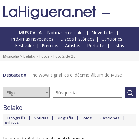
MUSICALIA:
Noticias musicales
Novedades
Próximas novedades
Discos históricos
Canciones
Festivales
Premios
Artistas
Portadas
Listas
Musicalia
>
Belako
>
Fotos
> Foto 2 de 26
Destacado:
'The wow! signal' es el décimo álbum de Muse
Belako
Discografía
Noticias
Biografía
Fotos
Canciones
Enlaces
Imagen de Belako en el canal de música.