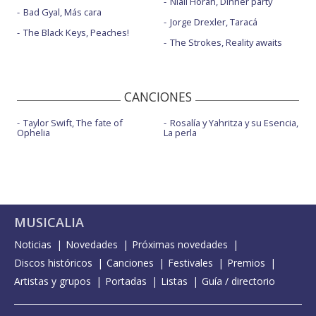
Niall Horan, Dinner party
Bad Gyal, Más cara
Jorge Drexler, Taracá
The Black Keys, Peaches!
The Strokes, Reality awaits
CANCIONES
Taylor Swift, The fate of
Rosalía y Yahritza y su Esencia,
Ophelia
La perla
MUSICALIA
Noticias
Novedades
Próximas novedades
Discos históricos
Canciones
Festivales
Premios
Artistas y grupos
Portadas
Listas
Guía / directorio