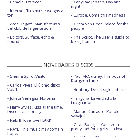
Camela, Titánicos
Carly Rae Jepsen, Day and
night
Interpol, This mirror weighs a
ton
Europe, Come this madness
Arde Bogotá, Manufacturas
Greta Van Fleet, Palace for the
del club de la gente sola
people
Editors, Surface, echo &
The Script, The user's guide to
sound
being human
NOVEDADES DISCOS
Sienna Spiro, Visitor
Paul McCartney, The boys of
Dungeon Lane
Carlos Vives, El último disco
Vol. 1
Bunbury, De un siglo anterior
Julieta Venegas, Norteña
Fangoria, La verdad o la
imaginación
Harry Styles, Kiss all the time.
Disco, occasionally.
Manuel Carrasco, Pueblo
salvaje I
Rels B: love love FLAKK
Olivia Rodrigo, You seem
pretty sad for a girl so in love
RAYE, This music may contain
hope.