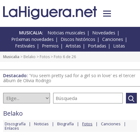
MUSICALIA:
Noticias musicales
Novedades
Próximas novedades
Discos históricos
Canciones
Festivales
Premios
Artistas
Portadas
Listas
Musicalia
>
Belako
>
Fotos
> Foto 6 de 26
Destacado:
'You seem pretty sad for a girl so in love' es el tercer
álbum de Olivia Rodrigo
Belako
Discografía
Noticias
Biografía
Fotos
Canciones
Enlaces