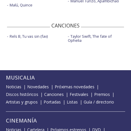
Manuel Turizo, Apambichao
Malú, Quince
CANCIONES
Rels B, Tu vas sin (fav)
Taylor Swift, The fate of
Ophelia
MUSICALIA
Noticias
Novedades
Próximas novedades
Discos históricos
Canciones
Festivales
Premios
Artistas y grupos
Portadas
Listas
Guía / directorio
CINEMANÍA
Noticias
Cartelera
Próximos estrenos
DVD