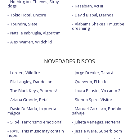
Nothing but Thieves, Stray
dogs
Kasabian, Act III
Tokio Hotel, Encore
David Bisbal, Eternos
Toundra, Siete
Alabama Shakes, I must be
dreaming
Natalie Imbruglia, Algorithm
Alex Warren, Wildchild
NOVEDADES DISCOS
Loreen, Wildfire
Jorge Drexler, Taracá
Ella Langley, Dandelion
Quevedo, El baifo
The Black Keys, Peaches!
Laura Pausini, Yo canto 2
Ariana Grande, Petal
Sienna Spiro, Visitor
David DeMaría, La puerta
Manuel Carrasco, Pueblo
mágica
salvaje I
Siloé, Terrorismo emocional
Julieta Venegas, Norteña
RAYE, This music may contain
Jessie Ware, Superbloom
hope.