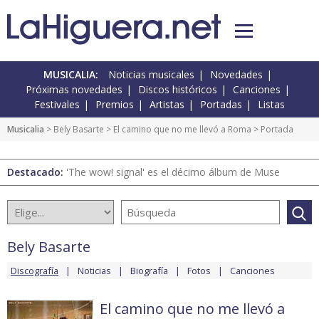
MUSICALIA:
Noticias musicales
Novedades
Próximas novedades
Discos históricos
Canciones
Festivales
Premios
Artistas
Portadas
Listas
Musicalia
>
Bely Basarte
>
El camino que no me llevó a Roma
> Portada
Destacado:
'The wow! signal' es el décimo álbum de Muse
Bely Basarte
Discografía
Noticias
Biografía
Fotos
Canciones
El camino que no me llevó a