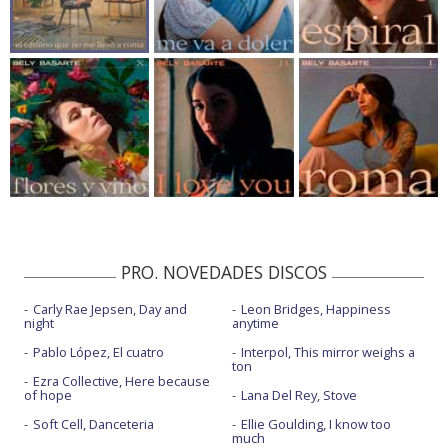
PRO. NOVEDADES DISCOS
Carly Rae Jepsen, Day and
Leon Bridges, Happiness
night
anytime
Pablo López, El cuatro
Interpol, This mirror weighs a
ton
Ezra Collective, Here because
of hope
Lana Del Rey, Stove
Soft Cell, Danceteria
Ellie Goulding, I know too
much