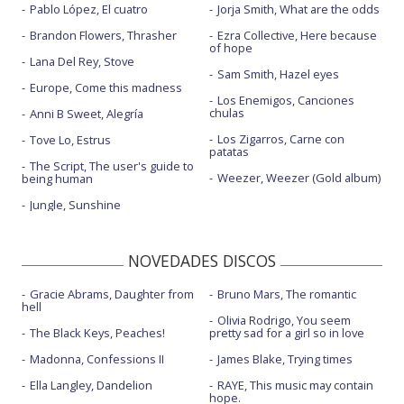
Pablo López, El cuatro
Jorja Smith, What are the odds
Brandon Flowers, Thrasher
Ezra Collective, Here because
of hope
Lana Del Rey, Stove
Sam Smith, Hazel eyes
Europe, Come this madness
Los Enemigos, Canciones
chulas
Anni B Sweet, Alegría
Los Zigarros, Carne con
Tove Lo, Estrus
patatas
The Script, The user's guide to
Weezer, Weezer (Gold album)
being human
Jungle, Sunshine
NOVEDADES DISCOS
Gracie Abrams, Daughter from
Bruno Mars, The romantic
hell
Olivia Rodrigo, You seem
The Black Keys, Peaches!
pretty sad for a girl so in love
Madonna, Confessions II
James Blake, Trying times
Ella Langley, Dandelion
RAYE, This music may contain
hope.