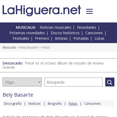
MUSICALIA:
Noticias musicales
Novedades
Próximas novedades
Discos históricos
Canciones
Festivales
Premios
Artistas
Portadas
Listas
Musicalia
>
Bely Basarte
> Fotos
Destacado:
'Petal' es el octavo álbum de estudio de Ariana
Grande
Bely Basarte
Discografía
Noticias
Biografía
Fotos
Canciones