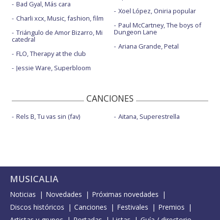
Bad Gyal, Más cara
Xoel López, Oniria popular
Charli xcx, Music, fashion, film
Paul McCartney, The boys of
Dungeon Lane
Triángulo de Amor Bizarro, Mi
catedral
Ariana Grande, Petal
FLO, Therapy at the club
Jessie Ware, Superbloom
CANCIONES
Rels B, Tu vas sin (fav)
Aitana, Superestrella
MUSICALIA
Noticias
Novedades
Próximas novedades
Discos históricos
Canciones
Festivales
Premios
Artistas y grupos
Portadas
Listas
Guía / directorio