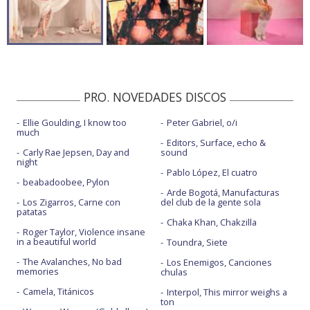
PRO. NOVEDADES DISCOS
Ellie Goulding, I know too
Peter Gabriel, o/i
much
Editors, Surface, echo &
Carly Rae Jepsen, Day and
sound
night
Pablo López, El cuatro
beabadoobee, Pylon
Arde Bogotá, Manufacturas
Los Zigarros, Carne con
del club de la gente sola
patatas
Chaka Khan, Chakzilla
Roger Taylor, Violence insane
in a beautiful world
Toundra, Siete
The Avalanches, No bad
Los Enemigos, Canciones
memories
chulas
Camela, Titánicos
Interpol, This mirror weighs a
ton