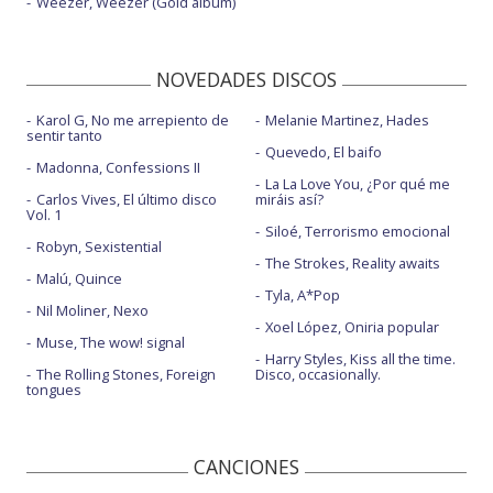
Weezer, Weezer (Gold album)
NOVEDADES DISCOS
Karol G, No me arrepiento de
Melanie Martinez, Hades
sentir tanto
Quevedo, El baifo
Madonna, Confessions II
La La Love You, ¿Por qué me
Carlos Vives, El último disco
miráis así?
Vol. 1
Siloé, Terrorismo emocional
Robyn, Sexistential
The Strokes, Reality awaits
Malú, Quince
Tyla, A*Pop
Nil Moliner, Nexo
Xoel López, Oniria popular
Muse, The wow! signal
Harry Styles, Kiss all the time.
The Rolling Stones, Foreign
Disco, occasionally.
tongues
CANCIONES