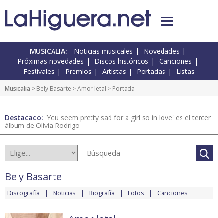
MUSICALIA:
Noticias musicales
Novedades
Próximas novedades
Discos históricos
Canciones
Festivales
Premios
Artistas
Portadas
Listas
Musicalia
>
Bely Basarte
>
Amor letal
> Portada
Destacado:
'You seem pretty sad for a girl so in love' es el tercer
álbum de Olivia Rodrigo
Bely Basarte
Discografía
Noticias
Biografía
Fotos
Canciones