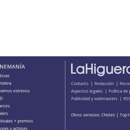
INEMANÍA
icias
telera
Contacto
Redacción
Reco
óximos estrenos
Aspectos legales
Política de
D
Publicidad y webmasters
RS
ances
ilers
Otros servicios:
Chistes
|
Top1
stivales + premios
ores y actrices