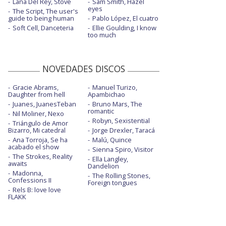
Lana Del Rey, Stove
Sam Smith, Hazel
eyes
The Script, The user's
guide to being human
Pablo López, El cuatro
Soft Cell, Danceteria
Ellie Goulding, I know
too much
NOVEDADES DISCOS
Gracie Abrams,
Manuel Turizo,
Daughter from hell
Apambichao
Juanes, JuanesTeban
Bruno Mars, The
romantic
Nil Moliner, Nexo
Robyn, Sexistential
Triángulo de Amor
Bizarro, Mi catedral
Jorge Drexler, Taracá
Ana Torroja, Se ha
Malú, Quince
acabado el show
Sienna Spiro, Visitor
The Strokes, Reality
Ella Langley,
awaits
Dandelion
Madonna,
The Rolling Stones,
Confessions II
Foreign tongues
Rels B: love love
FLAKK