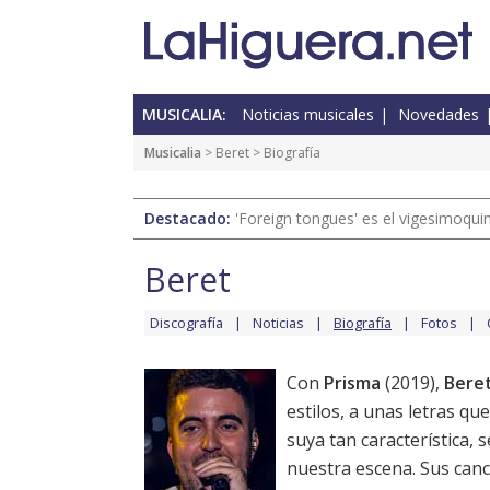
MUSICALIA:
Noticias musicales
Novedades
Musicalia
>
Beret
> Biografía
Destacado:
'Foreign tongues' es el vigesimoqui
Beret
Discografía
Noticias
Biografía
Fotos
Con
Prisma
(2019),
Bere
estilos, a unas letras qu
suya tan característica,
nuestra escena. Sus can