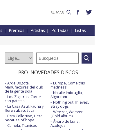
es
Premios
Artistas
Portadas
Listas
PRO. NOVEDADES DISCOS
Arde Bogotá,
Europe, Come this
Manufacturas del club
madness
de la gente sola
Natalie Imbruglia,
Los Zigarros, Carne
Algorithm
con patatas
Nothing but Thieves,
La Casa Azul, Fauna y
Stray dogs
flora subacuática
Weezer, Weezer
Ezra Collective, Here
(Gold album)
because of hope
Álvaro de Luna,
Camela, Titánicos
Azulejos