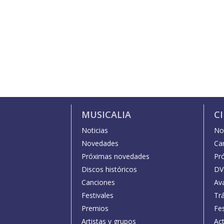
MUSICALIA
C
Noticias
Not
Novedades
Car
Próximas novedades
Pr
Discos históricos
DV
Canciones
Av
Festivales
Trá
Premios
Fe
Artistas y grupos
Act