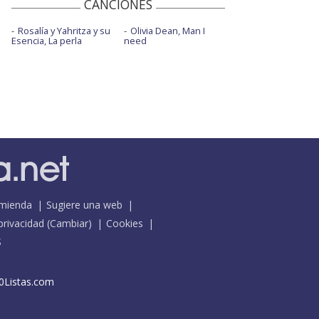
CANCIONES
Rosalía y Yahritza y su
Olivia Dean, Man I
Esencia, La perla
need
mienda
Sugiere una web
 privacidad
(
Cambiar
)
Cookies
S
0Listas.com