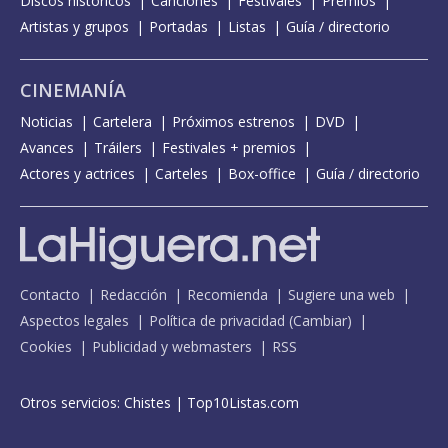
Discos históricos
Canciones
Festivales
Premios
Artistas y grupos
Portadas
Listas
Guía / directorio
CINEMANÍA
Noticias
Cartelera
Próximos estrenos
DVD
Avances
Tráilers
Festivales + premios
Actores y actrices
Carteles
Box-office
Guía / directorio
Contacto
Redacción
Recomienda
Sugiere una web
Aspectos legales
Política de privacidad
(
Cambiar
)
Cookies
Publicidad y webmasters
RSS
Otros servicios:
Chistes
|
Top10Listas.com