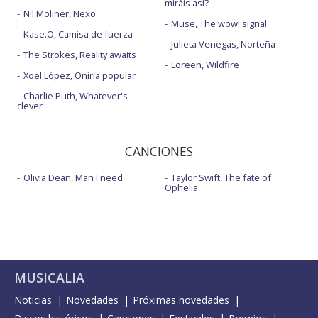
miráis así?
Nil Moliner, Nexo
Muse, The wow! signal
Kase.O, Camisa de fuerza
Julieta Venegas, Norteña
The Strokes, Reality awaits
Loreen, Wildfire
Xoel López, Oniria popular
Charlie Puth, Whatever's
clever
CANCIONES
Olivia Dean, Man I need
Taylor Swift, The fate of
Ophelia
MUSICALIA
Noticias
Novedades
Próximas novedades