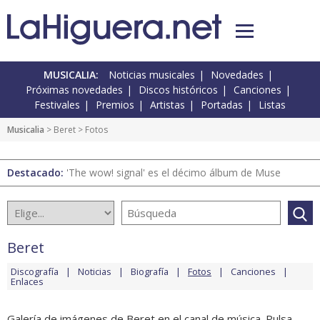
MUSICALIA:
Noticias musicales
Novedades
Próximas novedades
Discos históricos
Canciones
Festivales
Premios
Artistas
Portadas
Listas
Musicalia
>
Beret
> Fotos
Destacado:
'The wow! signal' es el décimo álbum de Muse
Beret
Discografía
Noticias
Biografía
Fotos
Canciones
Enlaces
Galería de imágenes de Beret en el canal de música. Pulsa