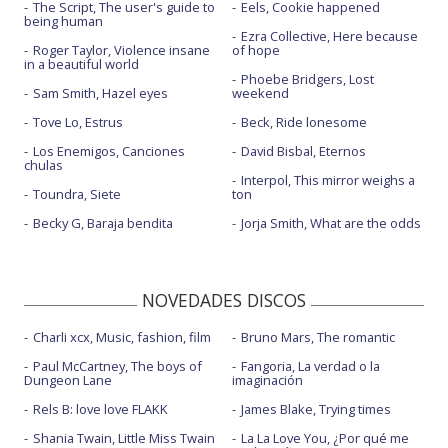
The Script, The user's guide to
Eels, Cookie happened
being human
Ezra Collective, Here because
Roger Taylor, Violence insane
of hope
in a beautiful world
Phoebe Bridgers, Lost
Sam Smith, Hazel eyes
weekend
Tove Lo, Estrus
Beck, Ride lonesome
Los Enemigos, Canciones
David Bisbal, Eternos
chulas
Interpol, This mirror weighs a
Toundra, Siete
ton
Becky G, Baraja bendita
Jorja Smith, What are the odds
NOVEDADES DISCOS
Charli xcx, Music, fashion, film
Bruno Mars, The romantic
Paul McCartney, The boys of
Fangoria, La verdad o la
Dungeon Lane
imaginación
Rels B: love love FLAKK
James Blake, Trying times
Shania Twain, Little Miss Twain
La La Love You, ¿Por qué me