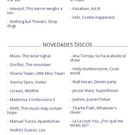
Interpol, This mirror weighs a
Kasabian, Act III
ton
Eels, Cookie happened
Nothing but Thieves, Stray
dogs
NOVEDADES DISCOS
Muse, The wow! signal
Ana Torroja, Se ha acabado el
show
Gorillaz, The mountain
Holly Humberstone, Cruel
world
Shania Twain, Little Miss Twain
Niall Horan, Dinner party
Sienna Spiro, Visitor
Jessie Ware, Superbloom
Loreen, Wildfire
Juanes, JuanesTeban
Madonna, Confessions II
Charlie Puth, Whatever's
RAYE, This music may contain
clever
hope.
La La Love You, ¿Por qué me
Manuel Turizo, Apambichao
miráis así?
Andrés Suárez, Lúa