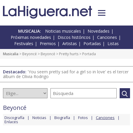
MUSICALIA:
Noticias musicales
Novedades
Próximas novedades
Discos históricos
Canciones
Festivales
Premios
Artistas
Portadas
Listas
Musicalia
>
Beyoncé
>
Beyoncé
>
Pretty hurts
> Portada
Destacado:
'You seem pretty sad for a girl so in love' es el tercer
álbum de Olivia Rodrigo
Beyoncé
Discografía
Noticias
Biografía
Fotos
Canciones
Enlaces