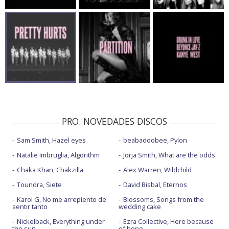
PRO. NOVEDADES DISCOS
Sam Smith, Hazel eyes
beabadoobee, Pylon
Natalie Imbruglia, Algorithm
Jorja Smith, What are the odds
Chaka Khan, Chakzilla
Alex Warren, Wildchild
Toundra, Siete
David Bisbal, Eternos
Karol G, No me arrepiento de
Blossoms, Songs from the
sentir tanto
wedding cake
Nickelback, Everything under
Ezra Collective, Here because
the sun
of hope