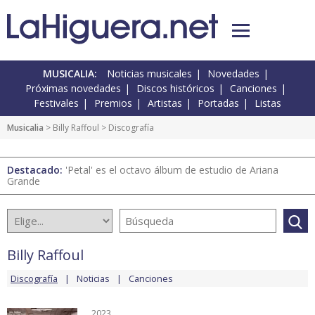
MUSICALIA:
Noticias musicales
Novedades
Próximas novedades
Discos históricos
Canciones
Festivales
Premios
Artistas
Portadas
Listas
Musicalia
>
Billy Raffoul
> Discografía
Destacado:
'Petal' es el octavo álbum de estudio de Ariana
Grande
Billy Raffoul
Discografía
Noticias
Canciones
2023