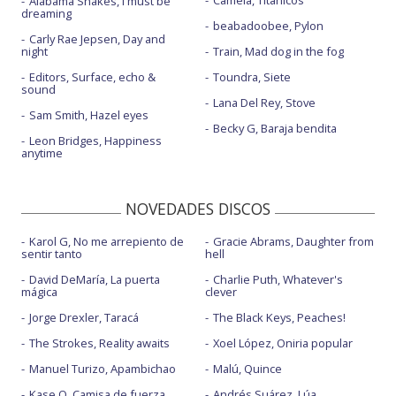
Camela, Titánicos
Alabama Shakes, I must be
dreaming
beabadoobee, Pylon
Carly Rae Jepsen, Day and
night
Train, Mad dog in the fog
Editors, Surface, echo &
Toundra, Siete
sound
Lana Del Rey, Stove
Sam Smith, Hazel eyes
Becky G, Baraja bendita
Leon Bridges, Happiness
anytime
NOVEDADES DISCOS
Karol G, No me arrepiento de
Gracie Abrams, Daughter from
sentir tanto
hell
David DeMaría, La puerta
Charlie Puth, Whatever's
mágica
clever
Jorge Drexler, Taracá
The Black Keys, Peaches!
The Strokes, Reality awaits
Xoel López, Oniria popular
Manuel Turizo, Apambichao
Malú, Quince
Kase.O, Camisa de fuerza
Andrés Suárez, Lúa