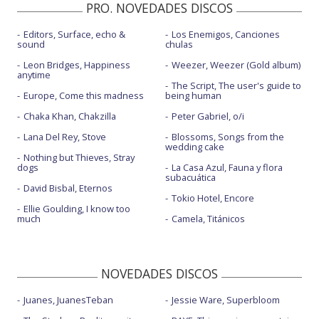
PRO. NOVEDADES DISCOS
Editors, Surface, echo &
Los Enemigos, Canciones
sound
chulas
Leon Bridges, Happiness
Weezer, Weezer (Gold album)
anytime
The Script, The user's guide to
Europe, Come this madness
being human
Chaka Khan, Chakzilla
Peter Gabriel, o/i
Lana Del Rey, Stove
Blossoms, Songs from the
wedding cake
Nothing but Thieves, Stray
dogs
La Casa Azul, Fauna y flora
subacuática
David Bisbal, Eternos
Tokio Hotel, Encore
Ellie Goulding, I know too
much
Camela, Titánicos
NOVEDADES DISCOS
Juanes, JuanesTeban
Jessie Ware, Superbloom