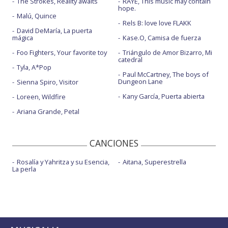
The Strokes, Reality awaits
RAYE, This music may contain
hope.
Malú, Quince
Rels B: love love FLAKK
David DeMaría, La puerta
mágica
Kase.O, Camisa de fuerza
Foo Fighters, Your favorite toy
Triángulo de Amor Bizarro, Mi
catedral
Tyla, A*Pop
Paul McCartney, The boys of
Dungeon Lane
Sienna Spiro, Visitor
Kany García, Puerta abierta
Loreen, Wildfire
Ariana Grande, Petal
CANCIONES
Rosalía y Yahritza y su Esencia,
Aitana, Superestrella
La perla