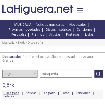
MUSICALIA:
Noticias musicales
Novedades
Próximas novedades
Discos históricos
Canciones
Festivales
Premios
Artistas
Portadas
Listas
Musicalia
>
Björk
> Discografía
Destacado:
'Petal' es el octavo álbum de estudio de Ariana
Grande
Björk
Discografía
Noticias
Biografía
Fotos
Canciones
Enlaces