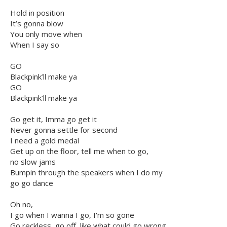
Hold in position
It’s gonna blow
You only move when
When I say so
GO
Blackpink’ll make ya
GO
Blackpink’ll make ya
Go get it, Imma go get it
Never gonna settle for second
I need a gold medal
Get up on the floor, tell me when to go,
no slow jams
Bumpin through the speakers when I do my
go go dance
Oh no,
I go when I wanna I go, I'm so gone
Go reckless, go off, like what could go wrong