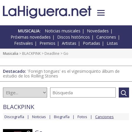
MUSICALIA:
Noticias musicales
Novedades
Próximas novedades
Discos históricos
Canciones
Festivales
Premios
Artistas
Portadas
Listas
Musicalia
>
BLACKPINK
>
Deadline
> Go
Destacado:
'Foreign tongues' es el vigesimoquinto álbum de
estudio de los Rolling Stones
BLACKPINK
Discografía
Noticias
Biografía
Fotos
Canciones