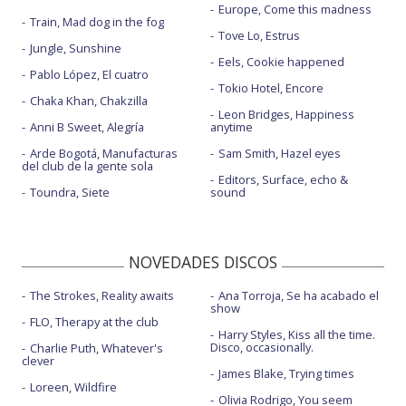
Europe, Come this madness
Train, Mad dog in the fog
Tove Lo, Estrus
Jungle, Sunshine
Eels, Cookie happened
Pablo López, El cuatro
Tokio Hotel, Encore
Chaka Khan, Chakzilla
Leon Bridges, Happiness
Anni B Sweet, Alegría
anytime
Arde Bogotá, Manufacturas
Sam Smith, Hazel eyes
del club de la gente sola
Editors, Surface, echo &
Toundra, Siete
sound
NOVEDADES DISCOS
The Strokes, Reality awaits
Ana Torroja, Se ha acabado el
show
FLO, Therapy at the club
Harry Styles, Kiss all the time.
Disco, occasionally.
Charlie Puth, Whatever's
clever
James Blake, Trying times
Loreen, Wildfire
Olivia Rodrigo, You seem