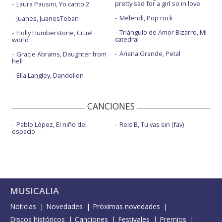
pretty sad for a girl so in love
Laura Pausini, Yo canto 2
Melendi, Pop rock
Juanes, JuanesTeban
Triángulo de Amor Bizarro, Mi
Holly Humberstone, Cruel
catedral
world
Ariana Grande, Petal
Gracie Abrams, Daughter from
hell
Ella Langley, Dandelion
CANCIONES
Pablo López, El niño del
Rels B, Tu vas sin (fav)
espacio
MUSICALIA
Noticias
Novedades
Próximas novedades
Discos históricos
Canciones
Festivales
Premios