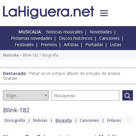
MUSICALIA:
Noticias musicales
Novedades
Próximas novedades
Discos históricos
Canciones
Festivales
Premios
Artistas
Portadas
Listas
Musicalia
>
Blink-182
> Biografía
Destacado:
'Petal' es el octavo álbum de estudio de Ariana
Grande
Blink-182
Discografía
Noticias
Biografía
Canciones
Enlaces