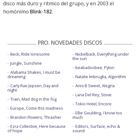
disco más duro y rítmico del grupo, y en 2003 el
homónimo
Blink-182
.
PRO. NOVEDADES DISCOS
Beck, Ride lonesome
Nickelback, Everything under
the sun
Jungle, Sunshine
beabadoobee, Pylon
Alabama Shakes, I must be
dreaming
Natalie Imbruglia, Algorithm
Carly Rae Jepsen, Day and
Anni B Sweet, Alegría
night
Lana Del Rey, Stove
Train, Mad dog in the fog
Tokio Hotel, Encore
Europe, Come this madness
Ellie Goulding, I know too
Brandon Flowers, Thrasher
much
Ezra Collective, Here because
Editors, Surface, echo &
of hope
sound