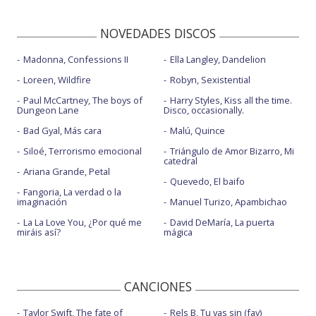
NOVEDADES DISCOS
Madonna, Confessions II
Ella Langley, Dandelion
Loreen, Wildfire
Robyn, Sexistential
Paul McCartney, The boys of
Harry Styles, Kiss all the time.
Dungeon Lane
Disco, occasionally.
Bad Gyal, Más cara
Malú, Quince
Siloé, Terrorismo emocional
Triángulo de Amor Bizarro, Mi
catedral
Ariana Grande, Petal
Quevedo, El baifo
Fangoria, La verdad o la
imaginación
Manuel Turizo, Apambichao
La La Love You, ¿Por qué me
David DeMaría, La puerta
miráis así?
mágica
CANCIONES
Taylor Swift, The fate of
Rels B, Tu vas sin (fav)