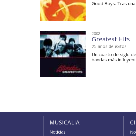
Good Boys. Tras una
2002
Greatest Hits
25 años de éxitos
Un cuarto de siglo d
bandas más influyente
MUSICALIA
C
Noticias
Not