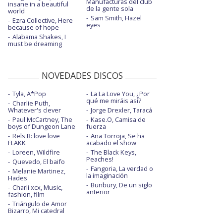
Manufacturas del club
insane in a beautiful
de la gente sola
world
Sam Smith, Hazel
Ezra Collective, Here
eyes
because of hope
Alabama Shakes, I
must be dreaming
NOVEDADES DISCOS
Tyla, A*Pop
La La Love You, ¿Por
qué me miráis así?
Charlie Puth,
Whatever's clever
Jorge Drexler, Taracá
Paul McCartney, The
Kase.O, Camisa de
boys of Dungeon Lane
fuerza
Rels B: love love
Ana Torroja, Se ha
FLAKK
acabado el show
Loreen, Wildfire
The Black Keys,
Peaches!
Quevedo, El baifo
Fangoria, La verdad o
Melanie Martinez,
la imaginación
Hades
Bunbury, De un siglo
Charli xcx, Music,
anterior
fashion, film
Triángulo de Amor
Bizarro, Mi catedral