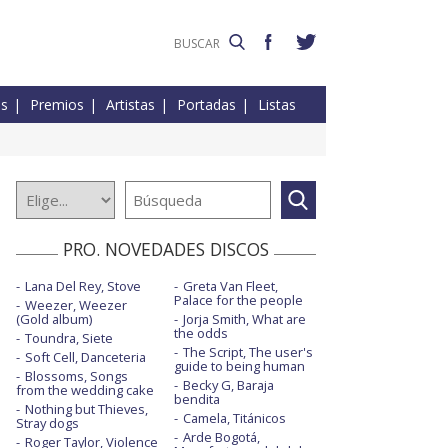
es
Premios
Artistas
Portadas
Listas
PRO. NOVEDADES DISCOS
Lana Del Rey, Stove
Greta Van Fleet,
Palace for the people
Weezer, Weezer
(Gold album)
Jorja Smith, What are
the odds
Toundra, Siete
The Script, The user's
Soft Cell, Danceteria
guide to being human
Blossoms, Songs
Becky G, Baraja
from the wedding cake
bendita
Nothing but Thieves,
Camela, Titánicos
Stray dogs
Arde Bogotá,
Roger Taylor, Violence