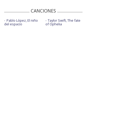
CANCIONES
Pablo López, El niño
Taylor Swift, The fate
del espacio
of Ophelia