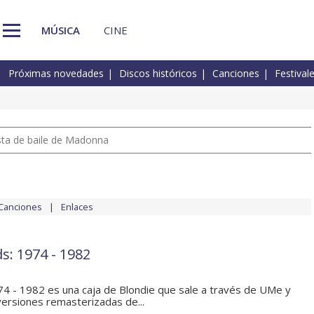
MÚSICA
CINE
Próximas novedades
Discos históricos
Canciones
Festival
pista de baile de Madonna
Canciones
Enlaces
s: 1974 - 1982
74 - 1982 es una caja de Blondie que sale a través de UMe y
ersiones remasterizadas de...