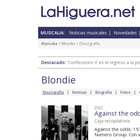
MUSICALIA:
Noticias musicales
Novedades
Musicalia
>
Blondie
> Discografía
Destacado:
'Confessions II' es el regreso a la 
Blondie
Discografía
Noticias
Biografía
Fotos
2022
Against the odd
Caja recopilatoria
Against the odds: 19
Numero Group. Con v