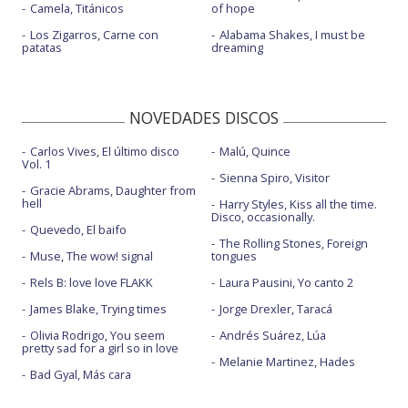
Camela, Titánicos
of hope
Los Zigarros, Carne con
Alabama Shakes, I must be
patatas
dreaming
NOVEDADES DISCOS
Carlos Vives, El último disco
Malú, Quince
Vol. 1
Sienna Spiro, Visitor
Gracie Abrams, Daughter from
hell
Harry Styles, Kiss all the time.
Disco, occasionally.
Quevedo, El baifo
The Rolling Stones, Foreign
Muse, The wow! signal
tongues
Rels B: love love FLAKK
Laura Pausini, Yo canto 2
James Blake, Trying times
Jorge Drexler, Taracá
Olivia Rodrigo, You seem
Andrés Suárez, Lúa
pretty sad for a girl so in love
Melanie Martinez, Hades
Bad Gyal, Más cara