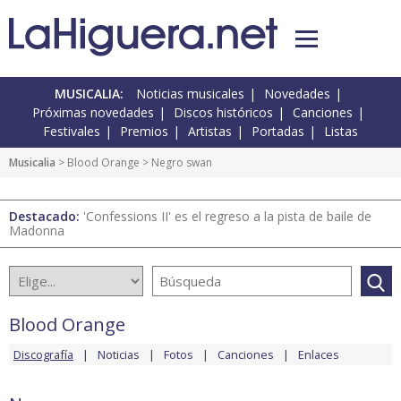
MUSICALIA:
Noticias musicales
Novedades
Próximas novedades
Discos históricos
Canciones
Festivales
Premios
Artistas
Portadas
Listas
Musicalia
>
Blood Orange
> Negro swan
Destacado:
'Confessions II' es el regreso a la pista de baile de
Madonna
Blood Orange
Discografía
Noticias
Fotos
Canciones
Enlaces