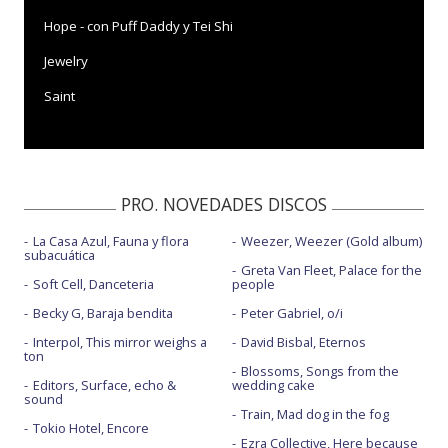
Hope - con Puff Daddy y Tei Shi
Jewelry
Saint
PRO. NOVEDADES DISCOS
La Casa Azul, Fauna y flora
Weezer, Weezer (Gold album)
subacuática
Greta Van Fleet, Palace for the
Soft Cell, Danceteria
people
Becky G, Baraja bendita
Peter Gabriel, o/i
Interpol, This mirror weighs a
David Bisbal, Eternos
ton
Blossoms, Songs from the
Editors, Surface, echo &
wedding cake
sound
Train, Mad dog in the fog
Tokio Hotel, Encore
Ezra Collective, Here because