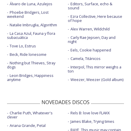
Álvaro de Luna, Azulejos
Editors, Surface, echo &
sound
Phoebe Bridgers, Lost
weekend
Ezra Collective, Here because
of hope
Natalie Imbruglia, Algorithm
Alex Warren, Wildchild
La Casa Azul, Fauna y flora
subacuática
Carly Rae Jepsen, Day and
night
Tove Lo, Estrus
Eels, Cookie happened
Beck, Ride lonesome
Camela, Titánicos
Nothing but Thieves, Stray
dogs
Interpol, This mirror weighs a
ton
Leon Bridges, Happiness
anytime
Weezer, Weezer (Gold album)
NOVEDADES DISCOS
Charlie Puth, Whatever's
Rels B: love love FLAKK
clever
James Blake, Trying times
Ariana Grande, Petal
RAYE, This music may contain