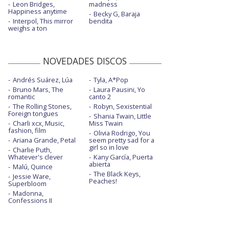
Leon Bridges,
madness
Happiness anytime
Becky G, Baraja
Interpol, This mirror
bendita
weighs a ton
NOVEDADES DISCOS
Andrés Suárez, Lúa
Tyla, A*Pop
Bruno Mars, The
Laura Pausini, Yo
romantic
canto 2
The Rolling Stones,
Robyn, Sexistential
Foreign tongues
Shania Twain, Little
Charli xcx, Music,
Miss Twain
fashion, film
Olivia Rodrigo, You
Ariana Grande, Petal
seem pretty sad for a
girl so in love
Charlie Puth,
Whatever's clever
Kany García, Puerta
abierta
Malú, Quince
The Black Keys,
Jessie Ware,
Peaches!
Superbloom
Madonna,
Confessions II