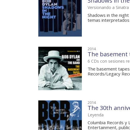
Shadows in the
Versionando a Sinatra
Shadows in the night
temas interpretados c
2014
The basement t
6 CDs con sesiones re
The basement tapes c
Records/Legacy Recor
2014
The 30th annive
Leyenda
Columbia Records y L
Entertainment, public