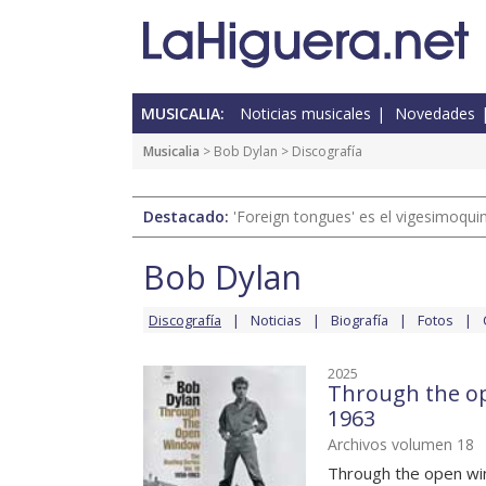
MUSICALIA:
Noticias musicales
Novedades
Musicalia
>
Bob Dylan
> Discografía
Destacado:
'Foreign tongues' es el vigesimoqui
Bob Dylan
Discografía
Noticias
Biografía
Fotos
2025
Through the op
1963
Archivos volumen 18
Through the open win