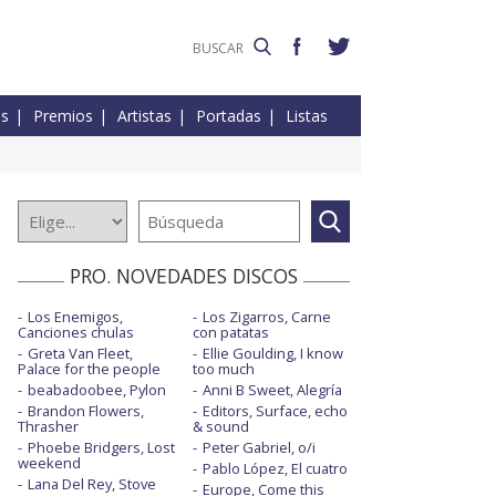
es
Premios
Artistas
Portadas
Listas
PRO. NOVEDADES DISCOS
Los Enemigos,
Los Zigarros, Carne
Canciones chulas
con patatas
Greta Van Fleet,
Ellie Goulding, I know
Palace for the people
too much
beabadoobee, Pylon
Anni B Sweet, Alegría
Brandon Flowers,
Editors, Surface, echo
Thrasher
& sound
Phoebe Bridgers, Lost
Peter Gabriel, o/i
weekend
Pablo López, El cuatro
Lana Del Rey, Stove
Europe, Come this