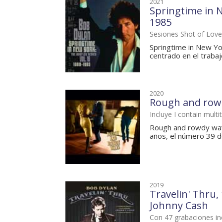
2021
Springtime in N
1985
Sesiones Shot of Love,
Springtime in New Yo
centrado en el trabaj
2020
Rough and row
Incluye I contain multi
Rough and rowdy ways
años, el número 39 de
2019
Travelin' Thru, 
Johnny Cash
Con 47 grabaciones in