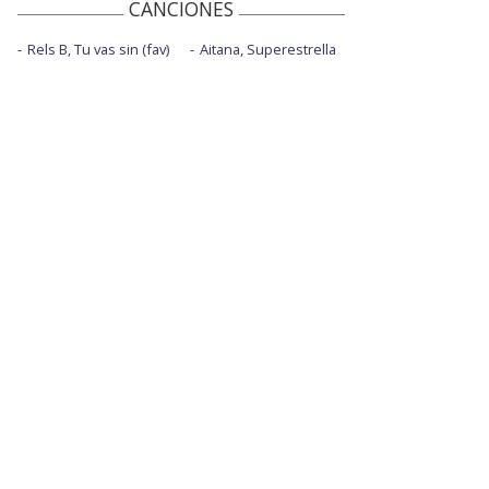
CANCIONES
Rels B, Tu vas sin (fav)
Aitana, Superestrella