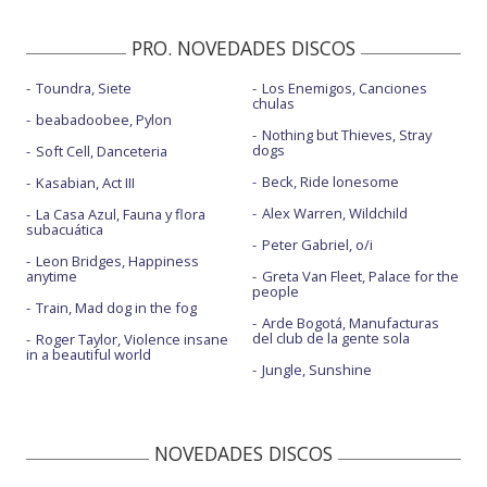
PRO. NOVEDADES DISCOS
Toundra, Siete
Los Enemigos, Canciones
chulas
beabadoobee, Pylon
Nothing but Thieves, Stray
dogs
Soft Cell, Danceteria
Beck, Ride lonesome
Kasabian, Act III
Alex Warren, Wildchild
La Casa Azul, Fauna y flora
subacuática
Peter Gabriel, o/i
Leon Bridges, Happiness
anytime
Greta Van Fleet, Palace for the
people
Train, Mad dog in the fog
Arde Bogotá, Manufacturas
del club de la gente sola
Roger Taylor, Violence insane
in a beautiful world
Jungle, Sunshine
NOVEDADES DISCOS