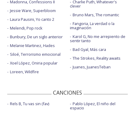
Madonna, Confessions II
Charlie Puth, Whatever's
clever
Jessie Ware, Superbloom
Bruno Mars, The romantic
Laura Pausini, Yo canto 2
Fangoria, La verdad o la
imaginación
Melendi, Pop rock
Karol G, No me arrepiento de
Bunbury, De un siglo anterior
sentir tanto
Melanie Martinez, Hades
Bad Gyal, Más cara
Siloé, Terrorismo emocional
The Strokes, Reality awaits
Xoel López, Oniria popular
Juanes, JuanesTeban
Loreen, Wildfire
CANCIONES
Rels B, Tu vas sin (fav)
Pablo López, El niño del
espacio