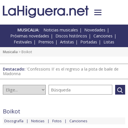
MUSICALIA:
Noticias musicales
Novedades
Próximas novedades
Discos históricos
Canciones
Festivales
Premios
Artistas
Portadas
Listas
Musicalia
> Boikot
Destacado:
'Confessions II' es el regreso a la pista de baile de
Madonna
Boikot
Discografía
Noticias
Fotos
Canciones