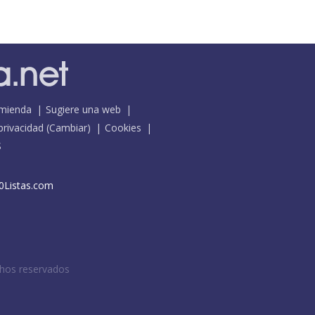
mienda
Sugiere una web
 privacidad
(
Cambiar
)
Cookies
S
0Listas.com
chos reservados