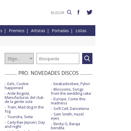
es
Premios
Artistas
Portadas
Listas
PRO. NOVEDADES DISCOS
Eels, Cookie
beabadoobee, Pylon
happened
Blossoms, Songs
Arde Bogotá,
from the wedding cake
Manufacturas del club
Europe, Come this
de la gente sola
madness
Train, Mad dog in the
Soft Cell, Danceteria
fog
Sam Smith, Hazel
Toundra, Siete
eyes
Carly Rae Jepsen, Day
Becky G, Baraja
and night
bendita