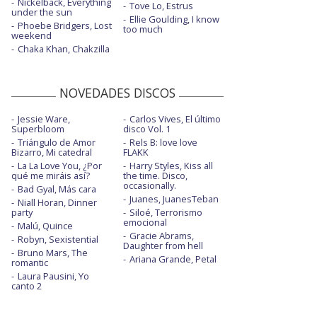
Nickelback, Everything
Tove Lo, Estrus
under the sun
Ellie Goulding, I know
Phoebe Bridgers, Lost
too much
weekend
Chaka Khan, Chakzilla
NOVEDADES DISCOS
Jessie Ware,
Carlos Vives, El último
Superbloom
disco Vol. 1
Triángulo de Amor
Rels B: love love
Bizarro, Mi catedral
FLAKK
La La Love You, ¿Por
Harry Styles, Kiss all
qué me miráis así?
the time. Disco,
occasionally.
Bad Gyal, Más cara
Juanes, JuanesTeban
Niall Horan, Dinner
party
Siloé, Terrorismo
emocional
Malú, Quince
Gracie Abrams,
Robyn, Sexistential
Daughter from hell
Bruno Mars, The
Ariana Grande, Petal
romantic
Laura Pausini, Yo
canto 2