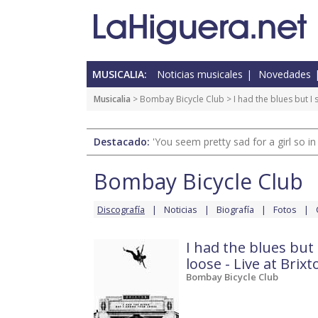
MUSICALIA:
Noticias musicales
Novedades
Musicalia
>
Bombay Bicycle Club
>
I had the blues but I
Destacado:
'You seem pretty sad for a girl so in
Bombay Bicycle Club
Discografía
Noticias
Biografía
Fotos
I had the blues but
loose - Live at Brixt
Bombay Bicycle Club