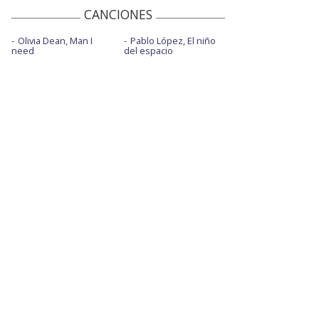
CANCIONES
Olivia Dean, Man I
Pablo López, El niño
need
del espacio