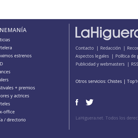
INEMANÍA
icias
telera
Contacto
Redacción
Reco
óximos estrenos
Aspectos legales
Política de
D
Publicidad y webmasters
RS
ances
ilers
Otros servicios:
Chistes
|
Top1
stivales + premios
ores y actrices
teles
x-office
LaHiguera.net. Todos los dere
a / directorio