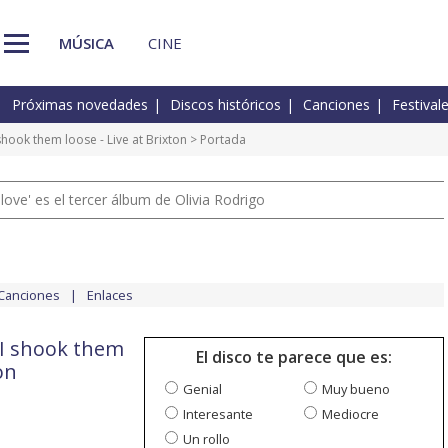
MÚSICA
CINE
Próximas novedades
Discos históricos
Canciones
Festival
 shook them loose - Live at Brixton
> Portada
 love' es el tercer álbum de Olivia Rodrigo
Canciones
Enlaces
 I shook them
El disco te parece que es:
on
Genial
Muy bueno
Interesante
Mediocre
Un rollo