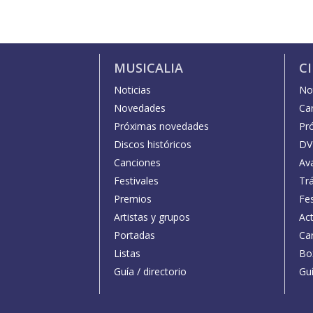
MUSICALIA
C
Noticias
Not
Novedades
Car
Próximas novedades
Pr
Discos históricos
DV
Canciones
Av
Festivales
Trá
Premios
Fe
Artistas y grupos
Act
Portadas
Car
Listas
Bo
Guía / directorio
Guí