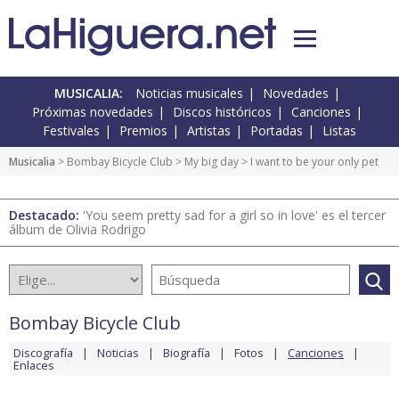
MUSICALIA:
Noticias musicales
Novedades
Próximas novedades
Discos históricos
Canciones
Festivales
Premios
Artistas
Portadas
Listas
Musicalia
>
Bombay Bicycle Club
>
My big day
> I want to be your only pet
Destacado:
'You seem pretty sad for a girl so in love' es el tercer
álbum de Olivia Rodrigo
Bombay Bicycle Club
Discografía
Noticias
Biografía
Fotos
Canciones
Enlaces