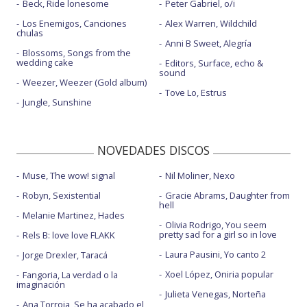
Beck, Ride lonesome
Peter Gabriel, o/i
Los Enemigos, Canciones
Alex Warren, Wildchild
chulas
Anni B Sweet, Alegría
Blossoms, Songs from the
wedding cake
Editors, Surface, echo &
sound
Weezer, Weezer (Gold album)
Tove Lo, Estrus
Jungle, Sunshine
NOVEDADES DISCOS
Muse, The wow! signal
Nil Moliner, Nexo
Robyn, Sexistential
Gracie Abrams, Daughter from
hell
Melanie Martinez, Hades
Olivia Rodrigo, You seem
pretty sad for a girl so in love
Rels B: love love FLAKK
Laura Pausini, Yo canto 2
Jorge Drexler, Taracá
Xoel López, Oniria popular
Fangoria, La verdad o la
imaginación
Julieta Venegas, Norteña
Ana Torroja, Se ha acabado el