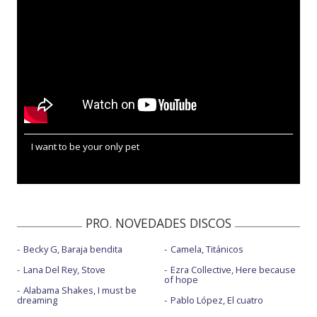
I want to be your only pet
PRO. NOVEDADES DISCOS
Becky G, Baraja bendita
Camela, Titánicos
Lana Del Rey, Stove
Ezra Collective, Here because
of hope
Alabama Shakes, I must be
dreaming
Pablo López, El cuatro