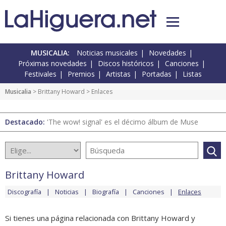
MUSICALIA:
Noticias musicales
Novedades
Próximas novedades
Discos históricos
Canciones
Festivales
Premios
Artistas
Portadas
Listas
Musicalia
>
Brittany Howard
> Enlaces
Destacado:
'The wow! signal' es el décimo álbum de Muse
Brittany Howard
Discografía
Noticias
Biografía
Canciones
Enlaces
Si tienes una página relacionada con Brittany Howard y