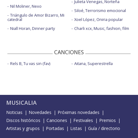
Julieta Venegas, Norteña
Nil Moliner, Nexo
Siloé, Terrorismo emocional
Triángulo de Amor Bizarro, Mi
catedral
Xoel López, Oniria popular
Niall Horan, Dinner party
Charli xcx, Music, fashion, film
CANCIONES
Rels B, Tu vas sin (fav)
Aitana, Superestrella
MUSICALIA
Noticias
Novedades
Próximas novedades
Discos históricos
Canciones
Festivales
Premios
Artistas y grupos
Portadas
Listas
Guía / directorio