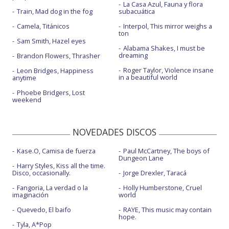
La Casa Azul, Fauna y flora
Train, Mad dog in the fog
subacuática
Camela, Titánicos
Interpol, This mirror weighs a
ton
Sam Smith, Hazel eyes
Alabama Shakes, I must be
dreaming
Brandon Flowers, Thrasher
Roger Taylor, Violence insane
Leon Bridges, Happiness
in a beautiful world
anytime
Phoebe Bridgers, Lost
weekend
NOVEDADES DISCOS
Kase.O, Camisa de fuerza
Paul McCartney, The boys of
Dungeon Lane
Harry Styles, Kiss all the time.
Disco, occasionally.
Jorge Drexler, Taracá
Fangoria, La verdad o la
Holly Humberstone, Cruel
imaginación
world
Quevedo, El baifo
RAYE, This music may contain
hope.
Tyla, A*Pop