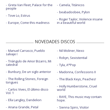
Greta Van Fleet, Palace for the
Camela, Titánicos
people
beabadoobee, Pylon
Tove Lo, Estrus
Roger Taylor, Violence insane
Europe, Come this madness
in a beautiful world
NOVEDADES DISCOS
Manuel Carrasco, Pueblo
Nil Moliner, Nexo
salvaje I
Robyn, Sexistential
Triángulo de Amor Bizarro, Mi
catedral
Tyla, A*Pop
Bunbury, De un siglo anterior
Madonna, Confessions II
The Rolling Stones, Foreign
The Black Keys, Peaches!
tongues
Holly Humberstone, Cruel
Carlos Vives, El último disco
world
Vol. 1
RAYE, This music may contain
Ella Langley, Dandelion
hope.
Ariana Grande, Petal
Sienna Spiro, Visitor