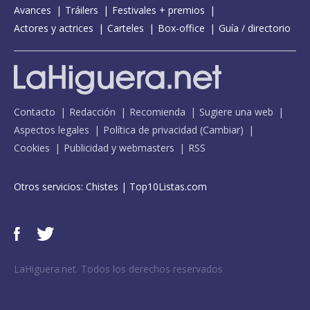
Avances
Tráilers
Festivales + premios
Actores y actrices
Carteles
Box-office
Guía / directorio
Contacto
Redacción
Recomienda
Sugiere una web
Aspectos legales
Política de privacidad
(
Cambiar
)
Cookies
Publicidad y webmasters
RSS
Otros servicios:
Chistes
|
Top10Listas.com
LaHiguera.net. Todos los derechos reservados