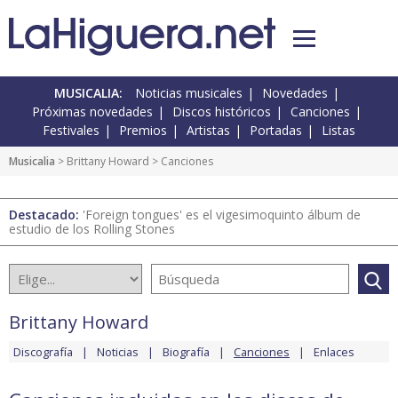
MUSICALIA:
Noticias musicales
Novedades
Próximas novedades
Discos históricos
Canciones
Festivales
Premios
Artistas
Portadas
Listas
Musicalia
>
Brittany Howard
> Canciones
Destacado:
'Foreign tongues' es el vigesimoquinto álbum de
estudio de los Rolling Stones
Brittany Howard
Discografía
Noticias
Biografía
Canciones
Enlaces