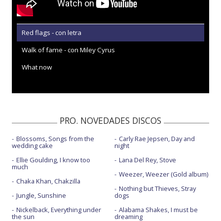
Red flags - con letra
Walk of fame - con Miley Cyrus
What now
PRO. NOVEDADES DISCOS
Blossoms, Songs from the
Carly Rae Jepsen, Day and
wedding cake
night
Ellie Goulding, I know too
Lana Del Rey, Stove
much
Weezer, Weezer (Gold album)
Chaka Khan, Chakzilla
Nothing but Thieves, Stray
Jungle, Sunshine
dogs
Nickelback, Everything under
Alabama Shakes, I must be
the sun
dreaming