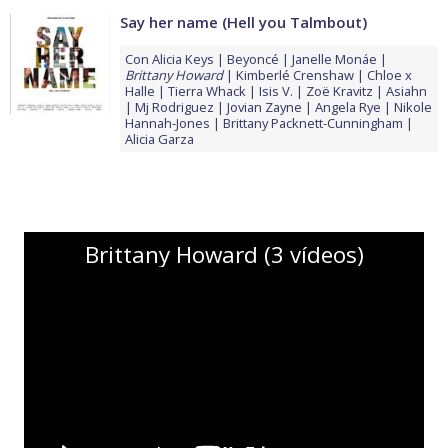
Say her name (Hell you Talmbout)
Con
Alicia Keys
Beyoncé
Janelle Monáe
Brittany Howard
Kimberlé Crenshaw
Chloe x
Halle
Tierra Whack
Isis V.
Zoë Kravitz
Asiahn
Mj Rodriguez
Jovian Zayne
Angela Rye
Nikole
Hannah-Jones
Brittany Packnett-Cunningham
Alicia Garza
Brittany Howard (3 vídeos)