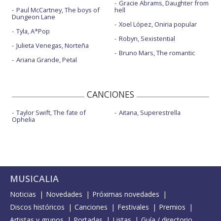
Gracie Abrams, Daughter from
Paul McCartney, The boys of
hell
Dungeon Lane
Xoel López, Oniria popular
Tyla, A*Pop
Robyn, Sexistential
Julieta Venegas, Norteña
Bruno Mars, The romantic
Ariana Grande, Petal
CANCIONES
Taylor Swift, The fate of
Aitana, Superestrella
Ophelia
MUSICALIA
Noticias
Novedades
Próximas novedades
Discos históricos
Canciones
Festivales
Premios
Artistas y grupos
Portadas
Listas
Guía / directorio