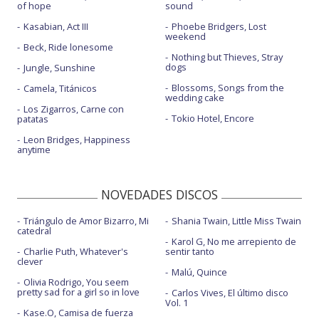
of hope
sound
Kasabian, Act III
Phoebe Bridgers, Lost
weekend
Beck, Ride lonesome
Nothing but Thieves, Stray
dogs
Jungle, Sunshine
Blossoms, Songs from the
Camela, Titánicos
wedding cake
Los Zigarros, Carne con
Tokio Hotel, Encore
patatas
Leon Bridges, Happiness
anytime
NOVEDADES DISCOS
Triángulo de Amor Bizarro, Mi
Shania Twain, Little Miss Twain
catedral
Karol G, No me arrepiento de
Charlie Puth, Whatever's
sentir tanto
clever
Malú, Quince
Olivia Rodrigo, You seem
pretty sad for a girl so in love
Carlos Vives, El último disco
Vol. 1
Kase.O, Camisa de fuerza