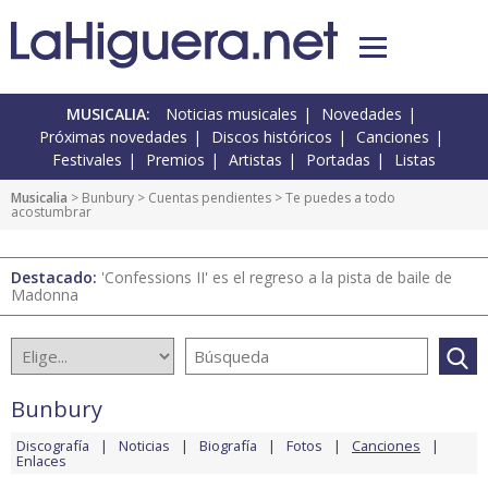
MUSICALIA:
Noticias musicales
Novedades
Próximas novedades
Discos históricos
Canciones
Festivales
Premios
Artistas
Portadas
Listas
Musicalia
>
Bunbury
>
Cuentas pendientes
> Te puedes a todo
acostumbrar
Destacado:
'Confessions II' es el regreso a la pista de baile de
Madonna
Bunbury
Discografía
Noticias
Biografía
Fotos
Canciones
Enlaces