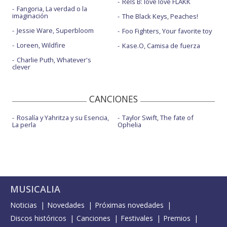
Rels B: love love FLAKK
Fangoria, La verdad o la
imaginación
The Black Keys, Peaches!
Jessie Ware, Superbloom
Foo Fighters, Your favorite toy
Loreen, Wildfire
Kase.O, Camisa de fuerza
Charlie Puth, Whatever's
clever
CANCIONES
Rosalía y Yahritza y su Esencia,
Taylor Swift, The fate of
La perla
Ophelia
MUSICALIA
Noticias
Novedades
Próximas novedades
Discos históricos
Canciones
Festivales
Premios