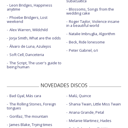
subacuática
Leon Bridges, Happiness
anytime
Blossoms, Songs from the
wedding cake
Phoebe Bridgers, Lost
weekend
Roger Taylor, Violence insane
in a beautiful world
Alex Warren, Wildchild
Natalie Imbruglia, Algorithm
Jorja Smith, What are the odds
Beck, Ride lonesome
Álvaro de Luna, Azulejos
Peter Gabriel, o/i
Soft Cell, Danceteria
The Script, The user's guide to
being human
NOVEDADES DISCOS
Bad Gyal, Más cara
Malú, Quince
The Rolling Stones, Foreign
Shania Twain, Little Miss Twain
tongues
Ariana Grande, Petal
Gorillaz, The mountain
Melanie Martinez, Hades
James Blake, Trying times