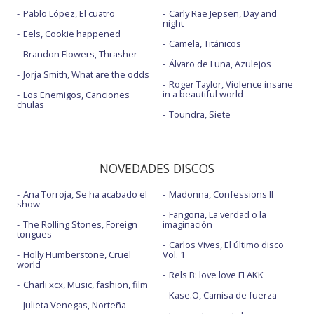
Pablo López, El cuatro
Carly Rae Jepsen, Day and
night
Eels, Cookie happened
Camela, Titánicos
Brandon Flowers, Thrasher
Álvaro de Luna, Azulejos
Jorja Smith, What are the odds
Roger Taylor, Violence insane
in a beautiful world
Los Enemigos, Canciones
chulas
Toundra, Siete
NOVEDADES DISCOS
Ana Torroja, Se ha acabado el
Madonna, Confessions II
show
Fangoria, La verdad o la
The Rolling Stones, Foreign
imaginación
tongues
Carlos Vives, El último disco
Holly Humberstone, Cruel
Vol. 1
world
Rels B: love love FLAKK
Charli xcx, Music, fashion, film
Kase.O, Camisa de fuerza
Julieta Venegas, Norteña