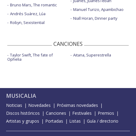
Juanes, JuanesTeban
Bruno Mars, The romantic
Manuel Turizo, Apambichao
Andrés Suárez, Lúa
Niall Horan, Dinner party
Robyn, Sexistential
CANCIONES
Taylor Swift, The fate of
Aitana, Superestrella
Ophelia
MUSICALIA
Noticias
Novedades
Próximas novedades
Discos históricos
Canciones
Festivales
Premios
Artistas y grupos
Portadas
Listas
Guía / directorio