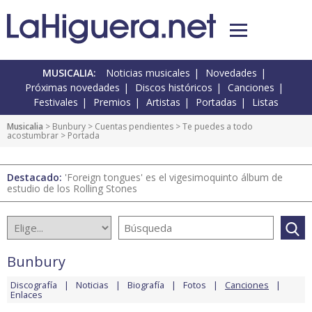
MUSICALIA:
Noticias musicales
Novedades
Próximas novedades
Discos históricos
Canciones
Festivales
Premios
Artistas
Portadas
Listas
Musicalia
>
Bunbury
>
Cuentas pendientes
>
Te puedes a todo
acostumbrar
> Portada
Destacado:
'Foreign tongues' es el vigesimoquinto álbum de
estudio de los Rolling Stones
Bunbury
Discografía
Noticias
Biografía
Fotos
Canciones
Enlaces