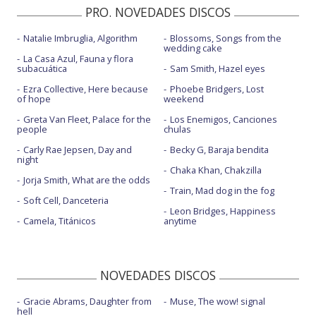
PRO. NOVEDADES DISCOS
Natalie Imbruglia, Algorithm
Blossoms, Songs from the
wedding cake
La Casa Azul, Fauna y flora
subacuática
Sam Smith, Hazel eyes
Ezra Collective, Here because
Phoebe Bridgers, Lost
of hope
weekend
Greta Van Fleet, Palace for the
Los Enemigos, Canciones
people
chulas
Carly Rae Jepsen, Day and
Becky G, Baraja bendita
night
Chaka Khan, Chakzilla
Jorja Smith, What are the odds
Train, Mad dog in the fog
Soft Cell, Danceteria
Leon Bridges, Happiness
Camela, Titánicos
anytime
NOVEDADES DISCOS
Gracie Abrams, Daughter from
Muse, The wow! signal
hell