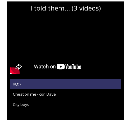
I told them… (3 vídeos)
Big 7
Cheat on me - con Dave
City boys