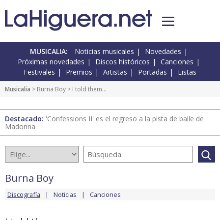
MUSICALIA:
Noticias musicales
Novedades
Próximas novedades
Discos históricos
Canciones
Festivales
Premios
Artistas
Portadas
Listas
Musicalia
>
Burna Boy
> I told them…
Destacado:
'Confessions II' es el regreso a la pista de baile de
Madonna
Burna Boy
Discografía
Noticias
Canciones