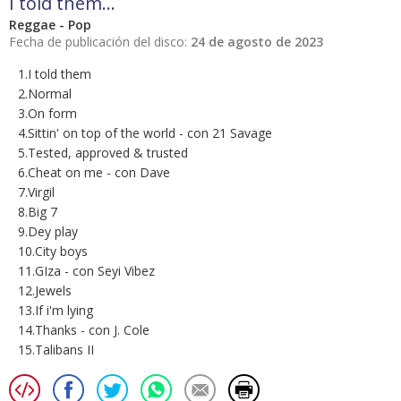
I told them…
Reggae - Pop
Fecha de publicación del disco:
24 de agosto de 2023
1.I told them
2.Normal
3.On form
4.Sittin' on top of the world - con 21 Savage
5.Tested, approved & trusted
6.Cheat on me - con Dave
7.Virgil
8.Big 7
9.Dey play
10.City boys
11.GIza - con Seyi Vibez
12.Jewels
13.If i'm lying
14.Thanks - con J. Cole
15.Talibans II