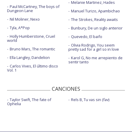
Melanie Martinez, Hades
Paul McCartney, The boys of
Dungeon Lane
Manuel Turizo, Apambichao
Nil Moliner, Nexo
The Strokes, Reality awaits
Tyla, A*Pop
Bunbury, De un siglo anterior
Holly Humberstone, Cruel
Quevedo, El baifo
world
Olivia Rodrigo, You seem
Bruno Mars, The romantic
pretty sad for a girl so in love
Ella Langley, Dandelion
Karol G, No me arrepiento de
sentir tanto
Carlos Vives, El último disco
Vol. 1
CANCIONES
Taylor Swift, The fate of
Rels B, Tu vas sin (fav)
Ophelia