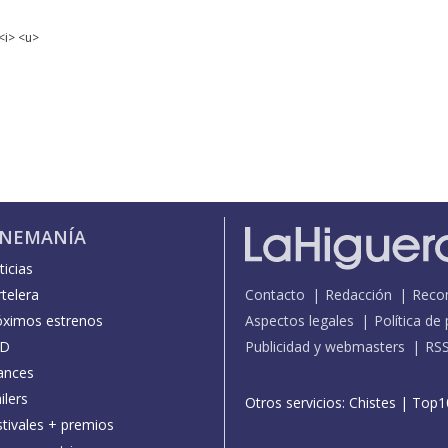
<i> <u>
INEMANÍA
icias
telera
Contacto
Redacción
Reco
óximos estrenos
Aspectos legales
Política de
D
Publicidad y webmasters
RS
ances
ilers
Otros servicios:
Chistes
|
Top1
stivales + premios