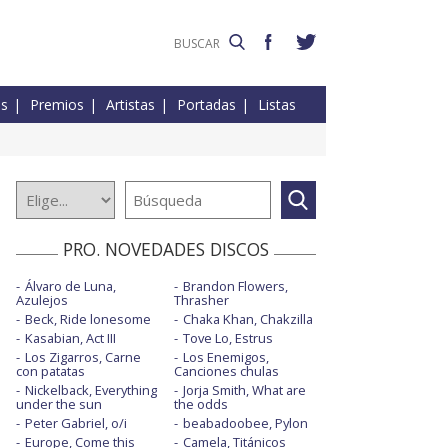
es
Premios
Artistas
Portadas
Listas
PRO. NOVEDADES DISCOS
Álvaro de Luna,
Brandon Flowers,
Azulejos
Thrasher
Beck, Ride lonesome
Chaka Khan, Chakzilla
Kasabian, Act III
Tove Lo, Estrus
Los Zigarros, Carne
Los Enemigos,
con patatas
Canciones chulas
Nickelback, Everything
Jorja Smith, What are
under the sun
the odds
Peter Gabriel, o/i
beabadoobee, Pylon
Europe, Come this
Camela, Titánicos