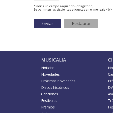
*Indica un campo requerido (obligatorio)
Se permiten las siguientes etiquetas en el mensaje <b> 
MUSICALIA
C
Noticias
Not
Novedades
Car
Próximas novedades
Pr
Discos históricos
DV
Canciones
Av
Festivales
Trá
Premios
Fe