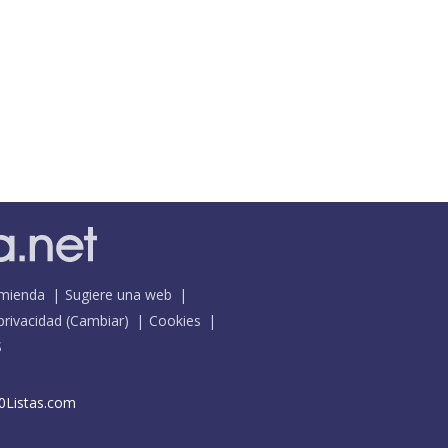
mienda
Sugiere una web
 privacidad
(
Cambiar
)
Cookies
S
0Listas.com