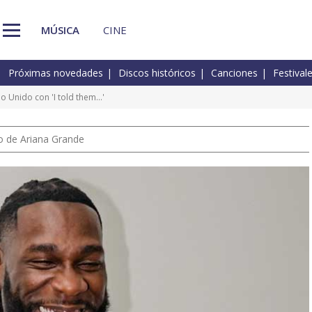
MÚSICA
CINE
Próximas novedades
Discos históricos
Canciones
Festival
o Unido con 'I told them…'
io de Ariana Grande