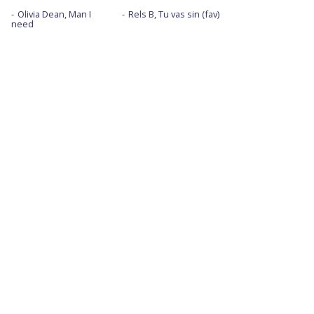
Olivia Dean, Man I
Rels B, Tu vas sin (fav)
need