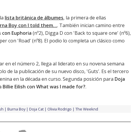
 la
lista británica de álbumes
, la primera de ellas
rna Boy con I told them…
. También inician camino entre
s con Euphoria
(nº2), Digga D con 'Back to square one' (nº6),
per con 'Road'
(nº8). El podio lo completa un clásico como
tar en el número 2, llega al liderato en su novena semana
olo de la publicación de su nuevo disco, '
Guts
'. Es el tercero
menina en la década en curso. Segunda posición para
Doja
ra
Billie Eilish con What was I made for?
.
ish
Burna Boy
Doja Cat
Olivia Rodrigo
The Weeknd