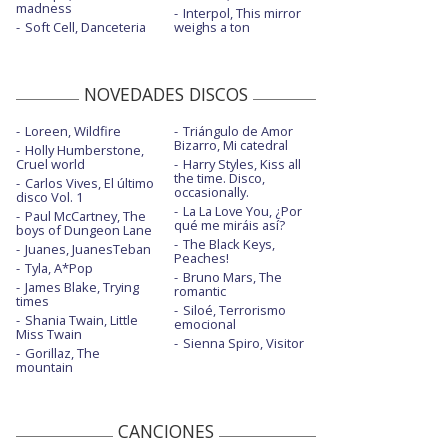
madness
Interpol, This mirror
Soft Cell, Danceteria
weighs a ton
NOVEDADES DISCOS
Loreen, Wildfire
Triángulo de Amor
Bizarro, Mi catedral
Holly Humberstone,
Cruel world
Harry Styles, Kiss all
the time. Disco,
Carlos Vives, El último
occasionally.
disco Vol. 1
La La Love You, ¿Por
Paul McCartney, The
qué me miráis así?
boys of Dungeon Lane
The Black Keys,
Juanes, JuanesTeban
Peaches!
Tyla, A*Pop
Bruno Mars, The
James Blake, Trying
romantic
times
Siloé, Terrorismo
Shania Twain, Little
emocional
Miss Twain
Sienna Spiro, Visitor
Gorillaz, The
mountain
CANCIONES