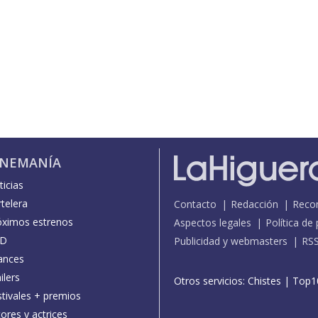
INEMANÍA
icias
telera
Contacto
Redacción
Reco
óximos estrenos
Aspectos legales
Política de
D
Publicidad y webmasters
RS
ances
ilers
Otros servicios:
Chistes
|
Top1
stivales + premios
ores y actrices