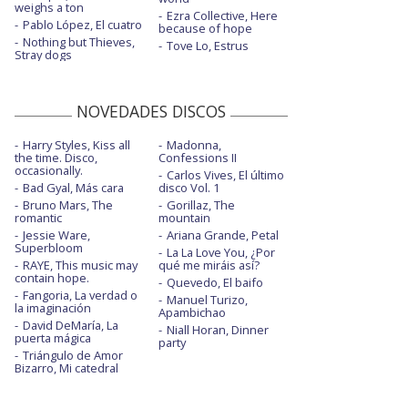
weighs a ton
Ezra Collective, Here
Pablo López, El cuatro
because of hope
Nothing but Thieves,
Tove Lo, Estrus
Stray dogs
NOVEDADES DISCOS
Harry Styles, Kiss all
Madonna,
the time. Disco,
Confessions II
occasionally.
Carlos Vives, El último
Bad Gyal, Más cara
disco Vol. 1
Bruno Mars, The
Gorillaz, The
romantic
mountain
Jessie Ware,
Ariana Grande, Petal
Superbloom
La La Love You, ¿Por
RAYE, This music may
qué me miráis así?
contain hope.
Quevedo, El baifo
Fangoria, La verdad o
Manuel Turizo,
la imaginación
Apambichao
David DeMaría, La
Niall Horan, Dinner
puerta mágica
party
Triángulo de Amor
Bizarro, Mi catedral