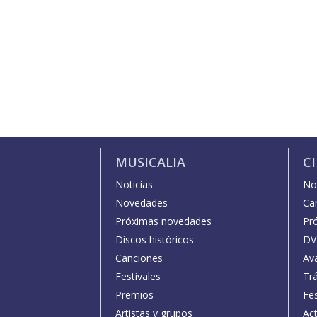
MUSICALIA
C
Noticias
Not
Novedades
Car
Próximas novedades
Pr
Discos históricos
DV
Canciones
Av
Festivales
Trá
Premios
Fe
Artistas y grupos
Act