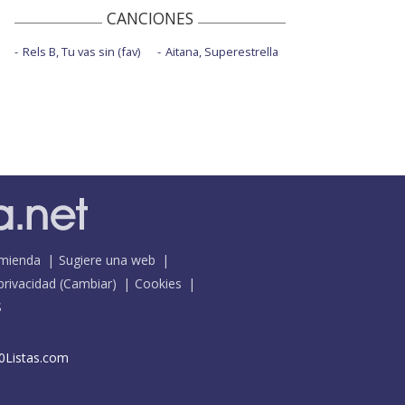
CANCIONES
Rels B, Tu vas sin (fav)
Aitana, Superestrella
mienda
Sugiere una web
 privacidad
(
Cambiar
)
Cookies
S
0Listas.com