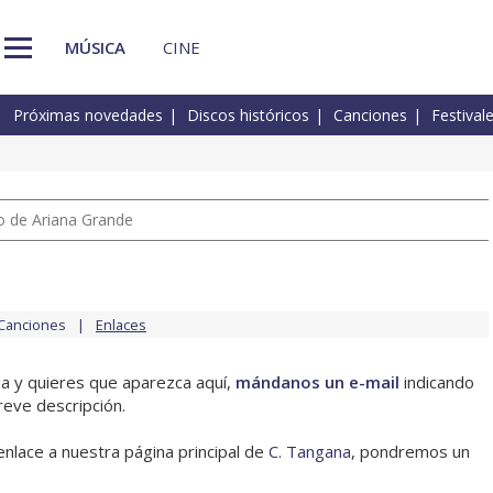
MÚSICA
CINE
Próximas novedades
Discos históricos
Canciones
Festival
io de Ariana Grande
Canciones
Enlaces
na y quieres que aparezca aquí,
mándanos un e-mail
indicando
reve descripción.
enlace a nuestra página principal de
C. Tangana
, pondremos un