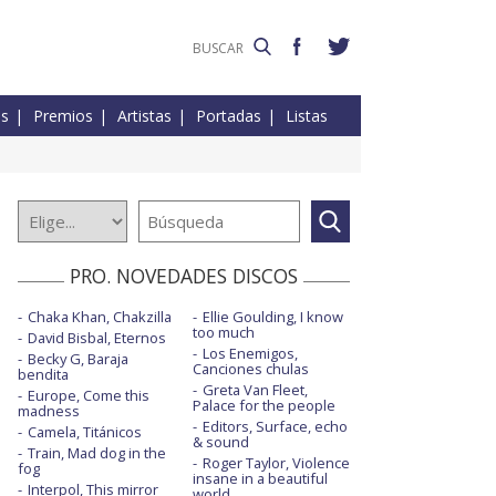
es
Premios
Artistas
Portadas
Listas
PRO. NOVEDADES DISCOS
Chaka Khan, Chakzilla
Ellie Goulding, I know
too much
David Bisbal, Eternos
Los Enemigos,
Becky G, Baraja
Canciones chulas
bendita
Greta Van Fleet,
Europe, Come this
Palace for the people
madness
Editors, Surface, echo
Camela, Titánicos
& sound
Train, Mad dog in the
Roger Taylor, Violence
fog
insane in a beautiful
Interpol, This mirror
world