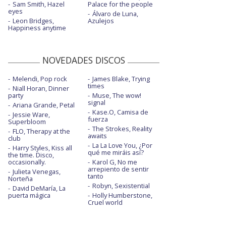
Sam Smith, Hazel
Palace for the people
eyes
Álvaro de Luna,
Leon Bridges,
Azulejos
Happiness anytime
NOVEDADES DISCOS
Melendi, Pop rock
James Blake, Trying
times
Niall Horan, Dinner
party
Muse, The wow!
signal
Ariana Grande, Petal
Kase.O, Camisa de
Jessie Ware,
fuerza
Superbloom
The Strokes, Reality
FLO, Therapy at the
awaits
club
La La Love You, ¿Por
Harry Styles, Kiss all
qué me miráis así?
the time. Disco,
occasionally.
Karol G, No me
arrepiento de sentir
Julieta Venegas,
tanto
Norteña
Robyn, Sexistential
David DeMaría, La
puerta mágica
Holly Humberstone,
Cruel world