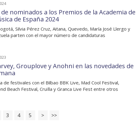
2024
a de nominados a los Premios de la Academia de
úsica de España 2024
ogotá, Silvia Pérez Cruz, Aitana, Quevedo, María José Llergo y
zuela parten con el mayor número de candidaturas
2023
arvey, Grouplove y Anohni en las novedades de
emana
 de festivales con el Bilbao BBK Live, Mad Cool Festival,
d Beach Festival, Cruïlla y Granca Live Fest entre otros
3
4
5
>
>>