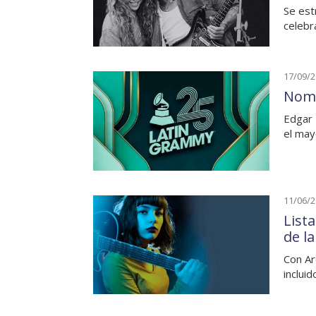
Se est
celebr
17/09/
Nomi
Edgar 
el may
11/06/
List
de l
Con Ar
incluid