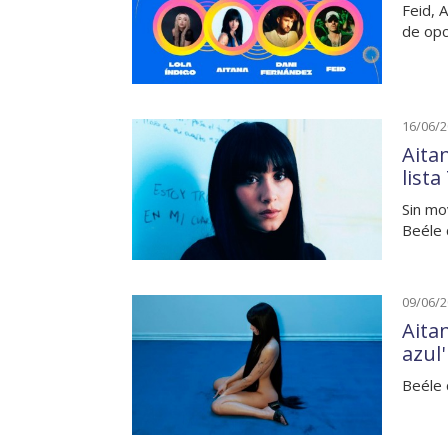
Feid, 
de opc
16/06/
Aita
list
Sin mo
Beéle 
09/06/
Aita
azul'
Beéle 