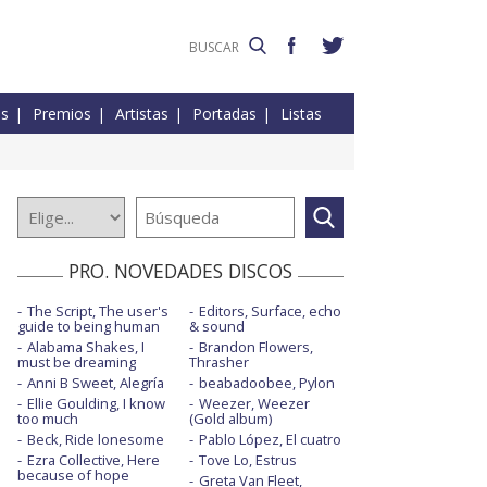
es
Premios
Artistas
Portadas
Listas
PRO. NOVEDADES DISCOS
The Script, The user's
Editors, Surface, echo
guide to being human
& sound
Alabama Shakes, I
Brandon Flowers,
must be dreaming
Thrasher
Anni B Sweet, Alegría
beabadoobee, Pylon
Ellie Goulding, I know
Weezer, Weezer
too much
(Gold album)
Beck, Ride lonesome
Pablo López, El cuatro
Ezra Collective, Here
Tove Lo, Estrus
because of hope
Greta Van Fleet,