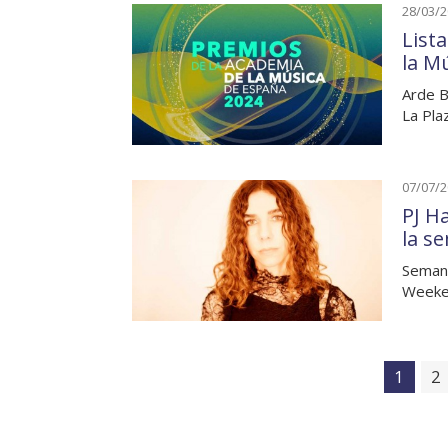
28/03/
List
la M
Arde B
La Pla
07/07/
PJ H
la s
Semana
Weeken
1
2