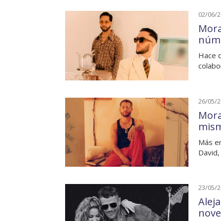
02/06/
Mora
núme
Hace d
colabo
26/05/
Mora
mism
Más en
David,
23/05/
Alej
nove