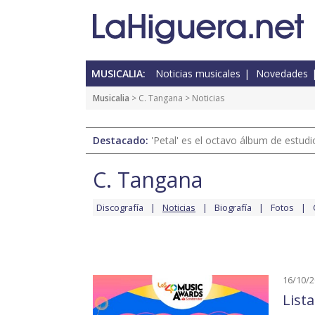
MUSICALIA:
Noticias musicales
Novedades
Musicalia
>
C. Tangana
> Noticias
Destacado:
'Petal' es el octavo álbum de estud
C. Tangana
Discografía
Noticias
Biografía
Fotos
16/10/
List