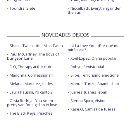
Toundra, Siete
Nickelback, Everything under
the sun
NOVEDADES DISCOS
Shania Twain, Little Miss Twain
La La Love You, ¿Por qué me
miráis así?
Paul McCartney, The boys of
Dungeon Lane
Xoel López, Oniria popular
FLO, Therapy at the club
Robyn, Sexistential
Madonna, Confessions II
Siloé, Terrorismo emocional
Melanie Martinez, Hades
Manuel Turizo, Apambichao
Laura Pausini, Yo canto 2
Juanes, JuanesTeban
Olivia Rodrigo, You seem
Sienna Spiro, Visitor
pretty sad for a girl so in love
Kase.O, Camisa de fuerza
The Black Keys, Peaches!