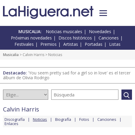
MUSICALIA:
Noticias musicales
Novedades
Próximas novedades
Discos históricos
Canciones
Festivales
Premios
Artistas
Portadas
Listas
Musicalia
>
Calvin Harris
> Noticias
Destacado:
'You seem pretty sad for a girl so in love' es el tercer
álbum de Olivia Rodrigo
Calvin Harris
Discografía
Noticias
Biografía
Fotos
Canciones
Enlaces