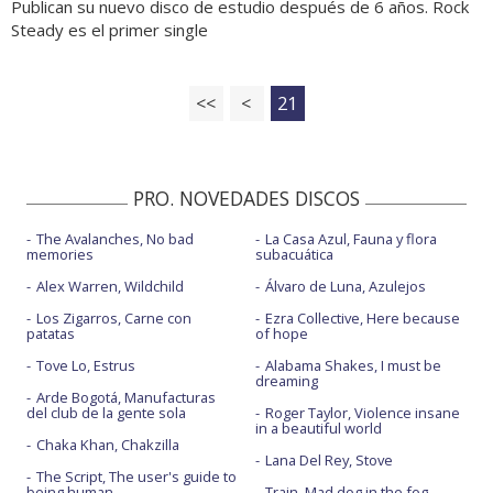
Publican su nuevo disco de estudio después de 6 años. Rock
Steady es el primer single
<<
<
21
PRO. NOVEDADES DISCOS
The Avalanches, No bad
La Casa Azul, Fauna y flora
memories
subacuática
Alex Warren, Wildchild
Álvaro de Luna, Azulejos
Los Zigarros, Carne con
Ezra Collective, Here because
patatas
of hope
Tove Lo, Estrus
Alabama Shakes, I must be
dreaming
Arde Bogotá, Manufacturas
del club de la gente sola
Roger Taylor, Violence insane
in a beautiful world
Chaka Khan, Chakzilla
Lana Del Rey, Stove
The Script, The user's guide to
being human
Train, Mad dog in the fog