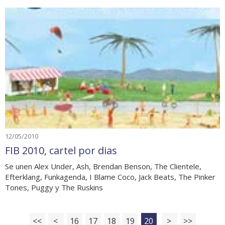
12/05/2010
FIB 2010, cartel por dias
Se unen Alex Under, Ash, Brendan Benson, The Clientele,
Efterklang, Funkagenda, I Blame Coco, Jack Beats, The Pinker
Tones, Puggy y The Ruskins
<<
<
16
17
18
19
20
>
>>