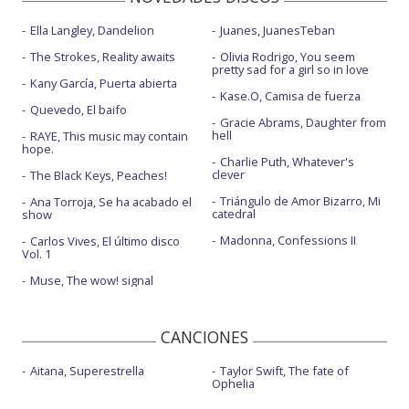
Ella Langley, Dandelion
Juanes, JuanesTeban
The Strokes, Reality awaits
Olivia Rodrigo, You seem
pretty sad for a girl so in love
Kany García, Puerta abierta
Kase.O, Camisa de fuerza
Quevedo, El baifo
Gracie Abrams, Daughter from
hell
RAYE, This music may contain
hope.
Charlie Puth, Whatever's
clever
The Black Keys, Peaches!
Triángulo de Amor Bizarro, Mi
Ana Torroja, Se ha acabado el
catedral
show
Madonna, Confessions II
Carlos Vives, El último disco
Vol. 1
Muse, The wow! signal
CANCIONES
Aitana, Superestrella
Taylor Swift, The fate of
Ophelia