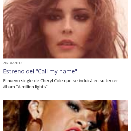
20/04/2012
Estreno del "Call my name"
El nuevo single de Cheryl Cole que se incluirá en su tercer
álbum "A million lights"