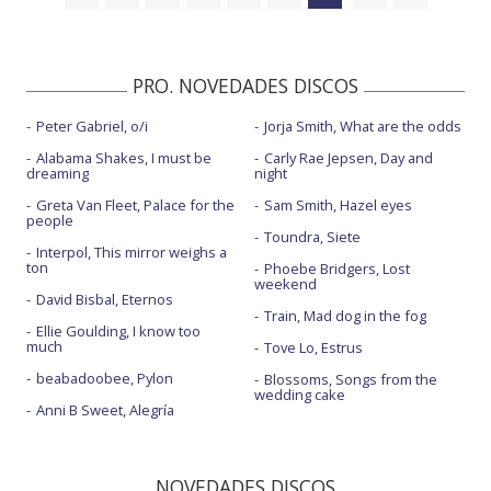
PRO. NOVEDADES DISCOS
Peter Gabriel, o/i
Jorja Smith, What are the odds
Alabama Shakes, I must be
Carly Rae Jepsen, Day and
dreaming
night
Greta Van Fleet, Palace for the
Sam Smith, Hazel eyes
people
Toundra, Siete
Interpol, This mirror weighs a
ton
Phoebe Bridgers, Lost
weekend
David Bisbal, Eternos
Train, Mad dog in the fog
Ellie Goulding, I know too
much
Tove Lo, Estrus
beabadoobee, Pylon
Blossoms, Songs from the
wedding cake
Anni B Sweet, Alegría
NOVEDADES DISCOS