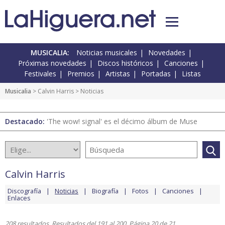
MUSICALIA:
Noticias musicales
Novedades
Próximas novedades
Discos históricos
Canciones
Festivales
Premios
Artistas
Portadas
Listas
Musicalia
>
Calvin Harris
> Noticias
Destacado:
'The wow! signal' es el décimo álbum de Muse
Calvin Harris
Discografía
Noticias
Biografía
Fotos
Canciones
Enlaces
208 resultados. Resultados del 191 al 200. Página 20 de 21