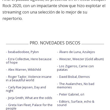
Rock 2020, con un impactante show que hizo explotar el
streaming con una selección de lo mejor de su
repertorio.
PRO. NOVEDADES DISCOS
beabadoobee, Pylon
Álvaro de Luna, Azulejos
Ezra Collective, Here because
Weezer, Weezer (Gold album)
of hope
Los Zigarros, Carne con
Alex Warren, Wildchild
patatas
Roger Taylor, Violence insane
David Bisbal, Eternos
in a beautiful world
The Avalanches, No bad
Carly Rae Jepsen, Day and
memories
night
Peter Gabriel, o/i
Jorja Smith, What are the odds
Editors, Surface, echo &
Greta Van Fleet, Palace for the
sound
people