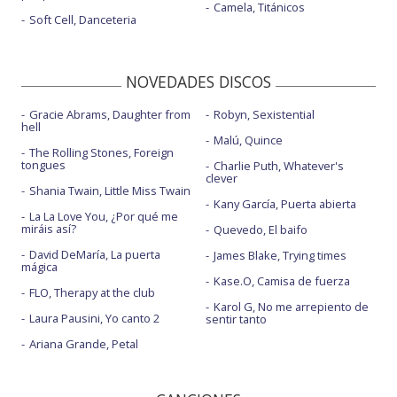
Camela, Titánicos
Soft Cell, Danceteria
NOVEDADES DISCOS
Gracie Abrams, Daughter from
Robyn, Sexistential
hell
Malú, Quince
The Rolling Stones, Foreign
tongues
Charlie Puth, Whatever's
clever
Shania Twain, Little Miss Twain
Kany García, Puerta abierta
La La Love You, ¿Por qué me
miráis así?
Quevedo, El baifo
David DeMaría, La puerta
James Blake, Trying times
mágica
Kase.O, Camisa de fuerza
FLO, Therapy at the club
Karol G, No me arrepiento de
Laura Pausini, Yo canto 2
sentir tanto
Ariana Grande, Petal