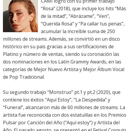
CAMI logro con su primer trabajo
“Rosa” (2018), que incluye los hits “Más
de la mitad”, “Abrázame”, “Ven”,
“Querida Rosa” y “Pa callar tus penas”,
acumular la increíble suma de 250
millones de streams. Además, se convirtió en un disco
histórico en su pais gracias a sus certificaciones de
Platino y número de ventas, siendo su coronación las
dos nominaciones en los Latin Grammy Awards, en las
categorías de Mejor Nuevo Artista y Mejor Álbum Vocal
de Pop Tradicional.
Su segundo trabajo “Monstruo” pt.1 y pt.2 (2020), que
contiene los éxitos “Aquí Estoy”, “La Despedida” y
“Funeral”, alcanzaron más de 60 millones de streams. La
artista fue reconocida con dos estatuillas en los Premios
Pulsar por Canción del Año (“Aquí estoy”) y Artista del
Año. El pasado agosto, se presentó en el Fetival Cosquín