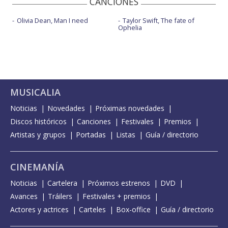
CANCIONES
Olivia Dean, Man I need
Taylor Swift, The fate of
Ophelia
MUSICALIA
Noticias
Novedades
Próximas novedades
Discos históricos
Canciones
Festivales
Premios
Artistas y grupos
Portadas
Listas
Guía / directorio
CINEMANÍA
Noticias
Cartelera
Próximos estrenos
DVD
Avances
Tráilers
Festivales + premios
Actores y actrices
Carteles
Box-office
Guía / directorio