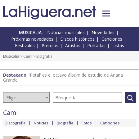
MUSICALIA:
Noticias musicales
Novedades
Próximas novedades
Discos históricos
Canciones
Festivales
Premios
Artistas
Portadas
Listas
Musicalia
>
Cami
> Biografía
Destacado:
'Petal' es el octavo álbum de estudio de Ariana
Grande
Cami
Discografía
Noticias
Biografía
Fotos
Canciones