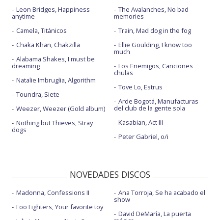
Leon Bridges, Happiness
The Avalanches, No bad
anytime
memories
Camela, Titánicos
Train, Mad dog in the fog
Chaka Khan, Chakzilla
Ellie Goulding, I know too
much
Alabama Shakes, I must be
dreaming
Los Enemigos, Canciones
chulas
Natalie Imbruglia, Algorithm
Tove Lo, Estrus
Toundra, Siete
Arde Bogotá, Manufacturas
del club de la gente sola
Weezer, Weezer (Gold album)
Kasabian, Act III
Nothing but Thieves, Stray
dogs
Peter Gabriel, o/i
NOVEDADES DISCOS
Madonna, Confessions II
Ana Torroja, Se ha acabado el
show
Foo Fighters, Your favorite toy
David DeMaría, La puerta