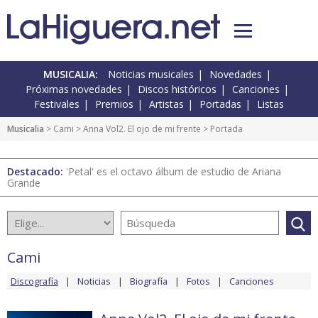
MUSICALIA:
Noticias musicales
Novedades
Próximas novedades
Discos históricos
Canciones
Festivales
Premios
Artistas
Portadas
Listas
Musicalia
>
Cami
>
Anna Vol2. El ojo de mi frente
> Portada
Destacado:
'Petal' es el octavo álbum de estudio de Ariana
Grande
Cami
Discografía
Noticias
Biografía
Fotos
Canciones