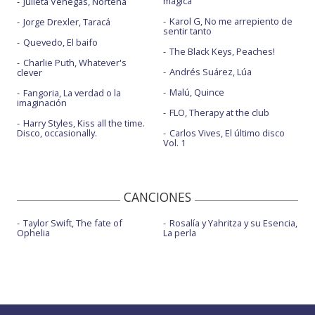
mágica
Julieta Venegas, Norteña
Karol G, No me arrepiento de
Jorge Drexler, Taracá
sentir tanto
Quevedo, El baifo
The Black Keys, Peaches!
Charlie Puth, Whatever's
Andrés Suárez, Lúa
clever
Malú, Quince
Fangoria, La verdad o la
imaginación
FLO, Therapy at the club
Harry Styles, Kiss all the time.
Disco, occasionally.
Carlos Vives, El último disco
Vol. 1
CANCIONES
Taylor Swift, The fate of
Rosalía y Yahritza y su Esencia,
Ophelia
La perla