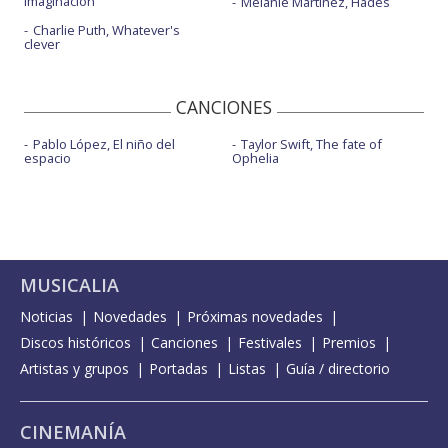
imaginación
Melanie Martinez, Hades
Charlie Puth, Whatever's
clever
CANCIONES
Pablo López, El niño del
Taylor Swift, The fate of
espacio
Ophelia
MUSICALIA
Noticias
Novedades
Próximas novedades
Discos históricos
Canciones
Festivales
Premios
Artistas y grupos
Portadas
Listas
Guía / directorio
CINEMANÍA