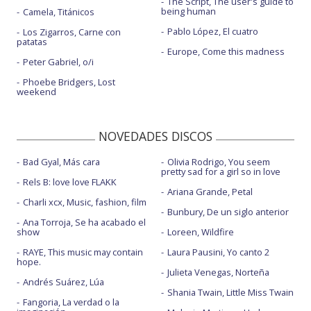
The Script, The user's guide to
being human
Camela, Titánicos
Pablo López, El cuatro
Los Zigarros, Carne con
patatas
Europe, Come this madness
Peter Gabriel, o/i
Phoebe Bridgers, Lost
weekend
NOVEDADES DISCOS
Bad Gyal, Más cara
Olivia Rodrigo, You seem
pretty sad for a girl so in love
Rels B: love love FLAKK
Ariana Grande, Petal
Charli xcx, Music, fashion, film
Bunbury, De un siglo anterior
Ana Torroja, Se ha acabado el
show
Loreen, Wildfire
RAYE, This music may contain
Laura Pausini, Yo canto 2
hope.
Julieta Venegas, Norteña
Andrés Suárez, Lúa
Shania Twain, Little Miss Twain
Fangoria, La verdad o la