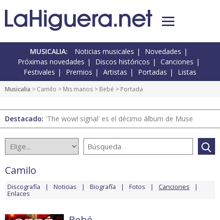
MUSICALIA:
Noticias musicales
Novedades
Próximas novedades
Discos históricos
Canciones
Festivales
Premios
Artistas
Portadas
Listas
Musicalia
>
Camilo
>
Mis manos
>
Bebé
> Portada
Destacado:
'The wow! signal' es el décimo álbum de Muse
Camilo
Discografía
Noticias
Biografía
Fotos
Canciones
Enlaces
Bebé