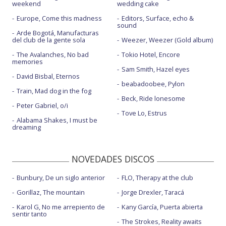
weekend
wedding cake
Europe, Come this madness
Editors, Surface, echo &
sound
Arde Bogotá, Manufacturas
del club de la gente sola
Weezer, Weezer (Gold album)
The Avalanches, No bad
Tokio Hotel, Encore
memories
Sam Smith, Hazel eyes
David Bisbal, Eternos
beabadoobee, Pylon
Train, Mad dog in the fog
Beck, Ride lonesome
Peter Gabriel, o/i
Tove Lo, Estrus
Alabama Shakes, I must be
dreaming
NOVEDADES DISCOS
Bunbury, De un siglo anterior
FLO, Therapy at the club
Gorillaz, The mountain
Jorge Drexler, Taracá
Karol G, No me arrepiento de
Kany García, Puerta abierta
sentir tanto
The Strokes, Reality awaits