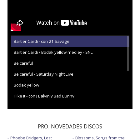
Bartier Cardi - con 21 Savage
Bartier Cardi / Bodak yellow medley - SNL
Be careful
Be careful - Saturday Night Live
Bodak yellow
I like it - con J Balvin y Bad Bunny
I like it - con J Balvin y Bad Bunny - AMAs 2018
I like it - con J Balvin y Bad Bunny - con letra
PRO. NOVEDADES DISCOS
Money
Phoebe Bridgers, Lost
Blossoms, Songs from the
Ring - con Kehlani