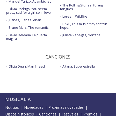
Manuel Turizo, Apambichao
The Rolling Stones, Foreign
Olivia Rodrigo, You seem
tongues
pretty sad for a girl so in love
Loreen, Wildfire
Juanes, JuanesTeban
RAYE, This music may contain
Bruno Mars, The romantic
hope.
David DeMaría, La puerta
Julieta Venegas, Norteña
mágica
CANCIONES
Olivia Dean, Man I need
Aitana, Superestrella
MUSICALIA
Noticias
Novedades
Próximas novedades
Discos históricos
Canciones
Festivales
Premios