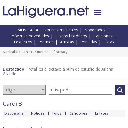
MUSICALIA:
Noticias musicales
Novedades
Próximas novedades
Discos históricos
Canciones
Festivales
Premios
Artistas
Portadas
Listas
Musicalia
>
Cardi B
> Invasion of privacy
Destacado:
'Petal' es el octavo álbum de estudio de Ariana
Grande
Cardi B
Discografía
Noticias
Fotos
Canciones
Enlaces