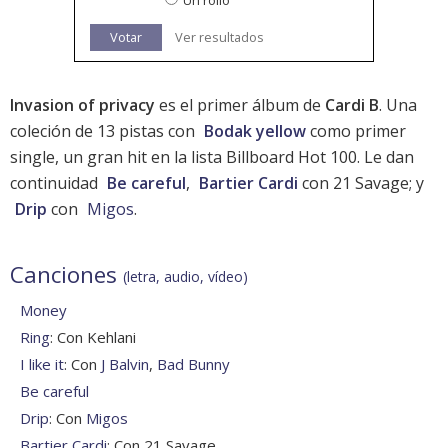
Un rollo
Votar
Ver resultados
Invasion of privacy
es el primer álbum de
Cardi B
. Una
coleción de 13 pistas con
Bodak yellow
como primer
single, un gran hit en la
lista Billboard Hot 100
. Le dan
continuidad
Be careful
,
Bartier Cardi
con 21 Savage; y
Drip
con
Migos
.
Canciones
(letra, audio, vídeo)
Money
Ring
: Con Kehlani
I like it
: Con
J Balvin
,
Bad Bunny
Be careful
Drip
: Con
Migos
Bartier Cardi
: Con 21 Savage