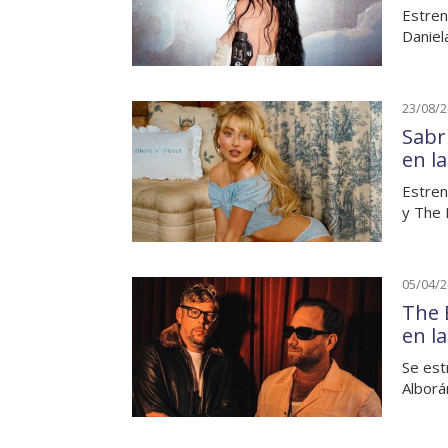
Estren
Daniel
23/08/
Sabr
en l
Estren
y The 
05/04/
The 
en l
Se est
Alborá