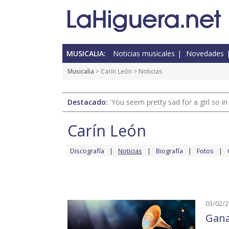
MUSICALIA:
Noticias musicales
Novedades
Musicalia
>
Carín León
> Noticias
Destacado:
'You seem pretty sad for a girl so in
Carín León
Discografía
Noticias
Biografía
Fotos
03/02/
Gana