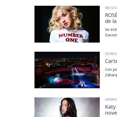
06/12/
ROSÉ
de l
Se est
Dacont
22/05/
Carte
Con Ju
Zahara
20/09/
Katy
nove