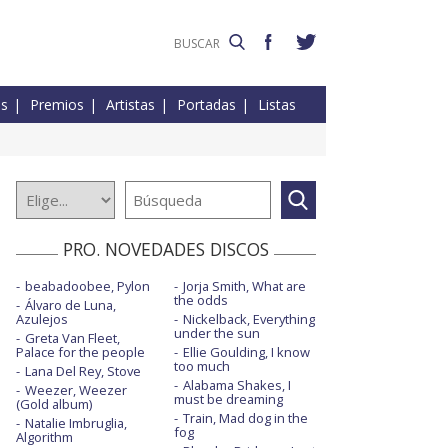
es
Premios
Artistas
Portadas
Listas
PRO. NOVEDADES DISCOS
beabadoobee, Pylon
Jorja Smith, What are
the odds
Álvaro de Luna,
Azulejos
Nickelback, Everything
under the sun
Greta Van Fleet,
Palace for the people
Ellie Goulding, I know
too much
Lana Del Rey, Stove
Alabama Shakes, I
Weezer, Weezer
must be dreaming
(Gold album)
Train, Mad dog in the
Natalie Imbruglia,
fog
Algorithm