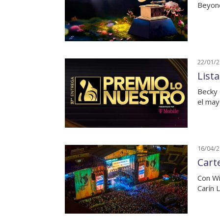
Beyonc
22/01/
List
Becky 
el may
16/04/
Cart
Con Wi
Carín 