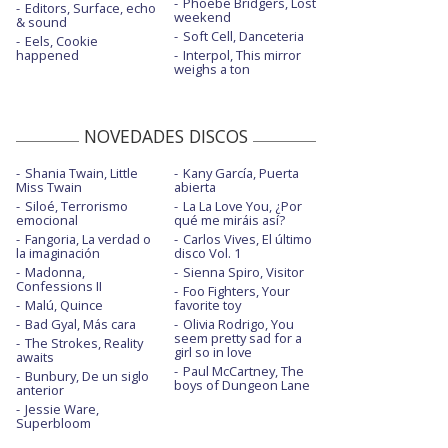
Phoebe Bridgers, Lost
Editors, Surface, echo
weekend
& sound
Soft Cell, Danceteria
Eels, Cookie
happened
Interpol, This mirror
weighs a ton
NOVEDADES DISCOS
Shania Twain, Little
Kany García, Puerta
Miss Twain
abierta
Siloé, Terrorismo
La La Love You, ¿Por
emocional
qué me miráis así?
Fangoria, La verdad o
Carlos Vives, El último
la imaginación
disco Vol. 1
Madonna,
Sienna Spiro, Visitor
Confessions II
Foo Fighters, Your
Malú, Quince
favorite toy
Bad Gyal, Más cara
Olivia Rodrigo, You
seem pretty sad for a
The Strokes, Reality
girl so in love
awaits
Paul McCartney, The
Bunbury, De un siglo
boys of Dungeon Lane
anterior
Jessie Ware,
Superbloom