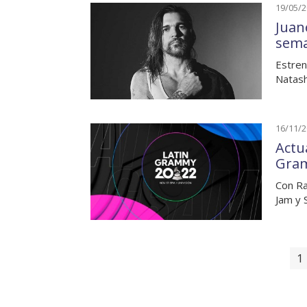
19/05/
Juan
sem
Estren
Natash
16/11/
Actua
Gram
Con Ra
Jam y 
1