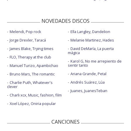
NOVEDADES DISCOS
Melendi, Pop rock
Ella Langley, Dandelion
Jorge Drexler, Taracá
Melanie Martinez, Hades
James Blake, Trying times
David DeMaría, La puerta
mágica
FLO, Therapy at the club
Karol G, No me arrepiento de
sentir tanto
Manuel Turizo, Apambichao
Ariana Grande, Petal
Bruno Mars, The romantic
Andrés Suárez, Lúa
Charlie Puth, Whatever's
clever
Juanes, JuanesTeban
Charli xcx, Music, fashion, film
Xoel López, Oniria popular
CANCIONES