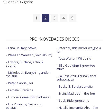
el Festival Gigante
1
2
3
4
5
PRO. NOVEDADES DISCOS
Lana Del Rey, Stove
Interpol, This mirror weighs a
ton
Weezer, Weezer (Gold album)
Alex Warren, Wildchild
Editors, Surface, echo &
sound
Ellie Goulding, I know too
much
Nickelback, Everything under
the sun
La Casa Azul, Fauna y flora
subacuática
Peter Gabriel, o/i
Becky G, Baraja bendita
Camela, Titánicos
Train, Mad dog in the fog
Europe, Come this madness
Beck, Ride lonesome
Los Zigarros, Carne con
patatas
Natalie Imbruglia, Algorithm