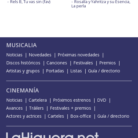
Rels B, Tu vas sin (fav)
Rosalía y Yahritza y su Esencia,
La perla
MUSICALIA
Noticias
Novedades
Próximas novedades
Discos históricos
Canciones
Festivales
Premios
Artistas y grupos
Portadas
Listas
Guía / directorio
CINEMANÍA
Noticias
Cartelera
Próximos estrenos
DVD
Avances
Tráilers
Festivales + premios
Actores y actrices
Carteles
Box-office
Guía / directorio