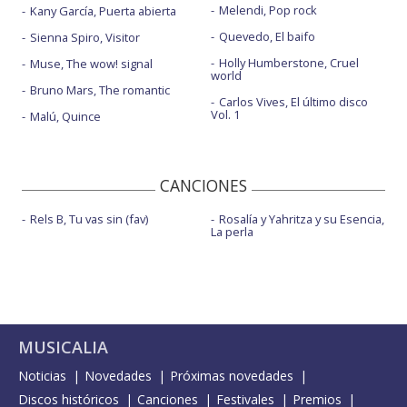
Melendi, Pop rock
Kany García, Puerta abierta
Quevedo, El baifo
Sienna Spiro, Visitor
Holly Humberstone, Cruel
Muse, The wow! signal
world
Bruno Mars, The romantic
Carlos Vives, El último disco
Vol. 1
Malú, Quince
CANCIONES
Rels B, Tu vas sin (fav)
Rosalía y Yahritza y su Esencia,
La perla
MUSICALIA
Noticias
Novedades
Próximas novedades
Discos históricos
Canciones
Festivales
Premios