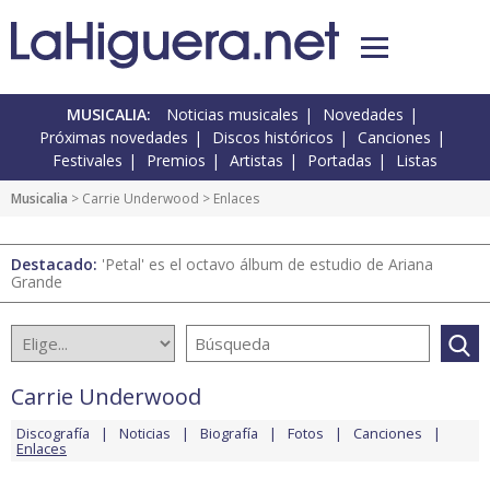
MUSICALIA:
Noticias musicales
Novedades
Próximas novedades
Discos históricos
Canciones
Festivales
Premios
Artistas
Portadas
Listas
Musicalia
>
Carrie Underwood
> Enlaces
Destacado:
'Petal' es el octavo álbum de estudio de Ariana
Grande
Carrie Underwood
Discografía
Noticias
Biografía
Fotos
Canciones
Enlaces