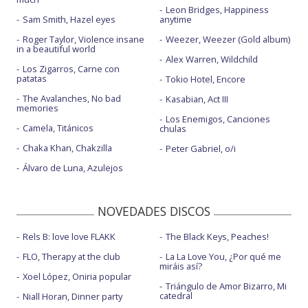
Leon Bridges, Happiness
Sam Smith, Hazel eyes
anytime
Roger Taylor, Violence insane
Weezer, Weezer (Gold album)
in a beautiful world
Alex Warren, Wildchild
Los Zigarros, Carne con
patatas
Tokio Hotel, Encore
The Avalanches, No bad
Kasabian, Act III
memories
Los Enemigos, Canciones
Camela, Titánicos
chulas
Chaka Khan, Chakzilla
Peter Gabriel, o/i
Álvaro de Luna, Azulejos
NOVEDADES DISCOS
Rels B: love love FLAKK
The Black Keys, Peaches!
FLO, Therapy at the club
La La Love You, ¿Por qué me
miráis así?
Xoel López, Oniria popular
Triángulo de Amor Bizarro, Mi
catedral
Niall Horan, Dinner party