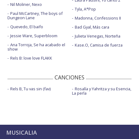
Laura Pausini, Yo canto 2
Nil Moliner, Nexo
Tyla, A*Pop
Paul McCartney, The boys of
Dungeon Lane
Madonna, Confessions II
Quevedo, El baifo
Bad Gyal, Más cara
Jessie Ware, Superbloom
Julieta Venegas, Norteña
Ana Torroja, Se ha acabado el
Kase.O, Camisa de fuerza
show
Rels B: love love FLAKK
CANCIONES
Rels B, Tu vas sin (fav)
Rosalía y Yahritza y su Esencia,
La perla
MUSICALIA