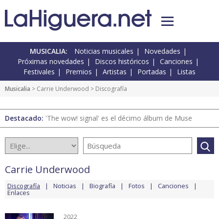
MUSICALIA:
Noticias musicales
Novedades
Próximas novedades
Discos históricos
Canciones
Festivales
Premios
Artistas
Portadas
Listas
Musicalia
>
Carrie Underwood
> Discografía
Destacado:
'The wow! signal' es el décimo álbum de Muse
Carrie Underwood
Discografía
Noticias
Biografía
Fotos
Canciones
Enlaces
2022