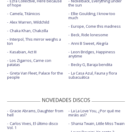
Ezra Collective, Here because
Nickelback, Everything under
of hope
the sun
Camela, Titánicos
Ellie Goulding, I know too
much
Alex Warren, Wildchild
Europe, Come this madness
Chaka Khan, Chakzilla
Beck, Ride lonesome
Interpol, This mirror weighs a
ton
Anni B Sweet, Alegría
Kasabian, Act III
Leon Bridges, Happiness
anytime
Los Zigarros, Carne con
patatas
Becky G, Baraja bendita
Greta Van Fleet, Palace for the
La Casa Azul, Fauna y flora
people
subacuática
NOVEDADES DISCOS
Gracie Abrams, Daughter from
La La Love You, ¿Por qué me
hell
miráis así?
Carlos Vives, El último disco
Shania Twain, Little Miss Twain
Vol. 1