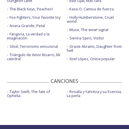
Dungeon Lane
Bad Gyal, Más cara
The Black Keys, Peaches!
Kase.O, Camisa de fuerza
Foo Fighters, Your favorite toy
Holly Humberstone, Cruel
world
Ariana Grande, Petal
Muse, The wow! signal
Fangoria, La verdad o la
imaginación
Sienna Spiro, Visitor
Siloé, Terrorismo emocional
Gracie Abrams, Daughter from
hell
Triángulo de Amor Bizarro, Mi
catedral
Xoel López, Oniria popular
CANCIONES
Taylor Swift, The fate of
Rosalía y Yahritza y su Esencia,
Ophelia
La perla