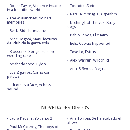
Roger Taylor, Violence insane
Toundra, Siete
in a beautiful world
Natalie Imbruglia, Algorithm
The Avalanches, No bad
memories
Nothing but Thieves, Stray
dogs
Beck, Ride lonesome
Pablo López, El cuatro
Arde Bogotá, Manufacturas
del club de la gente sola
Eels, Cookie happened
Blossoms, Songs from the
Tove Lo, Estrus
wedding cake
Alex Warren, Wildchild
beabadoobee, Pylon
Anni B Sweet, Alegría
Los Zigarros, Carne con
patatas
Editors, Surface, echo &
sound
NOVEDADES DISCOS
Laura Pausini, Yo canto 2
Ana Torroja, Se ha acabado el
show
Paul McCartney, The boys of