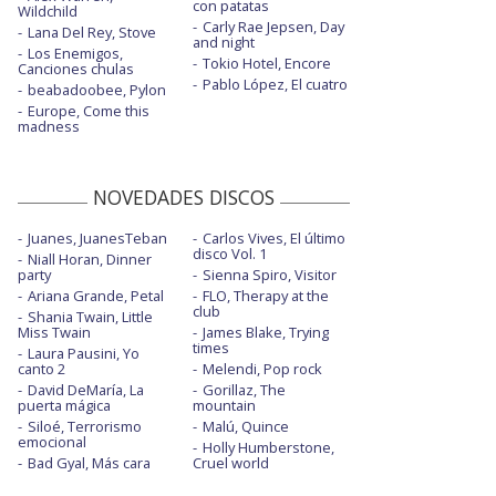
con patatas
Wildchild
Llámame Luis - con letra
Carly Rae Jepsen, Day
Lana Del Rey, Stove
and night
Los Enemigos,
Nené - con letra
Tokio Hotel, Encore
Canciones chulas
Pablo López, El cuatro
beabadoobee, Pylon
No hablan más de ti - con Julia Medina
Europe, Come this
madness
Otro día más
Oxitocina - visualizer
NOVEDADES DISCOS
Pastillas rosas
Juanes, JuanesTeban
Carlos Vives, El último
Qué bonito - Pepe Bernabé
disco Vol. 1
Niall Horan, Dinner
party
Sienna Spiro, Visitor
Se nos rompió el amor
Ariana Grande, Petal
FLO, Therapy at the
club
Shania Twain, Little
Si tú existieras
Miss Twain
James Blake, Trying
times
Laura Pausini, Yo
canto 2
Melendi, Pop rock
Tal como eres - con David Otero
David DeMaría, La
Gorillaz, The
puerta mágica
mountain
Tal como eres - con David Otero - acústico
Siloé, Terrorismo
Malú, Quince
emocional
Terciopelo
Holly Humberstone,
Bad Gyal, Más cara
Cruel world
Tulipanes