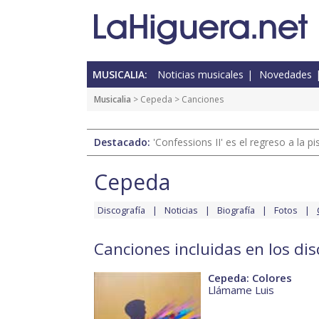
MUSICALIA:
Noticias musicales
Novedades
Musicalia
>
Cepeda
> Canciones
Destacado:
'Confessions II' es el regreso a la 
Cepeda
Discografía
Noticias
Biografía
Fotos
Canciones incluidas en los di
Cepeda: Colores
Llámame Luis