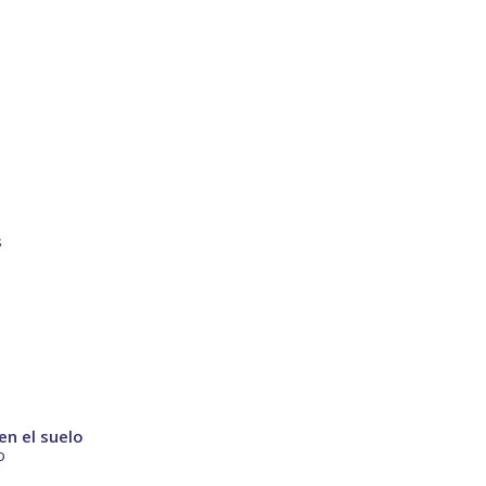
s
en el suelo
o