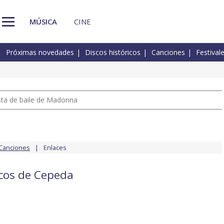
MÚSICA
CINE
Próximas novedades
Discos históricos
Canciones
Festival
pista de baile de Madonna
Canciones
Enlaces
scos de Cepeda