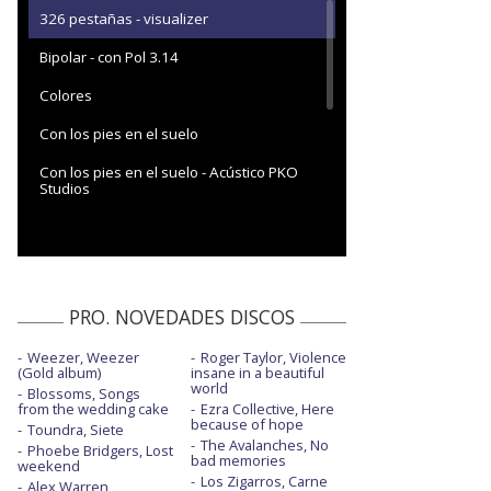
326 pestañas - visualizer
Bipolar - con Pol 3.14
Colores
Con los pies en el suelo
Con los pies en el suelo - Acústico PKO
Studios
Cuéntale
Demasiado tarde - con Despistaos y
Martín (Dvicio)
PRO. NOVEDADES DISCOS
El día verde
Weezer, Weezer
Roger Taylor, Violence
Esquini love
(Gold album)
insane in a beautiful
world
Blossoms, Songs
Gentleman
from the wedding cake
Ezra Collective, Here
because of hope
Toundra, Siete
La fortuna
The Avalanches, No
Phoebe Bridgers, Lost
bad memories
weekend
La misma dirección - con Roi Méndez
Los Zigarros, Carne
Alex Warren,