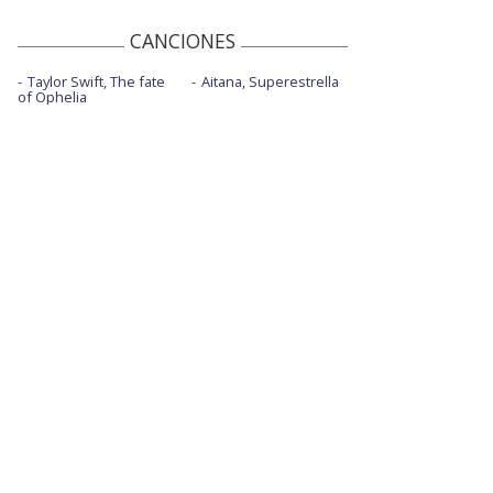
Tus lunares
CANCIONES
Taylor Swift, The fate
Aitana, Superestrella
of Ophelia