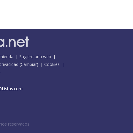
mienda
Sugiere una web
 privacidad
(
Cambiar
)
Cookies
S
0Listas.com
chos reservados