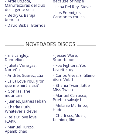
Arde Bogotá,
because of hope
Manufacturas del club
Lana Del Rey, Stove
de la gente sola
Los Enemigos,
Becky G, Baraja
Canciones chulas
bendita
David Bisbal, Eternos
NOVEDADES DISCOS
Ella Langley,
Jessie Ware,
Dandelion
Superbloom
Julieta Venegas,
Foo Fighters, Your
Norteña
favorite toy
Andrés Suárez, Lúa
Carlos Vives, El último
disco Vol. 1
La La Love You, ¿Por
qué me miráis así?
Shania Twain, Little
Miss Twain
Gorillaz, The
mountain
Manuel Carrasco,
Pueblo salvaje I
Juanes, JuanesTeban
Melanie Martinez,
Charlie Puth,
Hades
Whatever's clever
Charli xcx, Music,
Rels B: love love
fashion, film
FLAKK
Manuel Turizo,
Apambichao