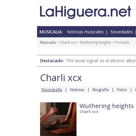
MUSICALIA:
Noticias musicales
Novedades
Musicalia
>
Charli xcx
>
Wuthering heights
> Portada
Destacado:
'The wow! signal' es el décimo álb
Charli xcx
Discografía
Noticias
Biografía
Fotos
Wuthering heights
Charli xcx