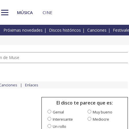
MÚSICA
CINE
Próximas novedades
Discos históricos
Canciones
Festival
um de Muse
Canciones
Enlaces
El disco te parece que es:
Genial
Muy bueno
Interesante
Mediocre
Un rollo