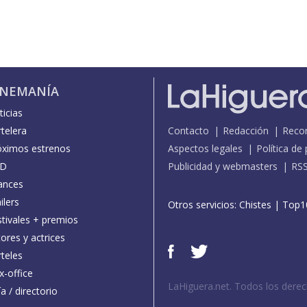
INEMANÍA
icias
telera
Contacto
Redacción
Reco
óximos estrenos
Aspectos legales
Política de
D
Publicidad y webmasters
RS
ances
ilers
Otros servicios:
Chistes
|
Top1
stivales + premios
ores y actrices
teles
x-office
LaHiguera.net. Todos los dere
a / directorio