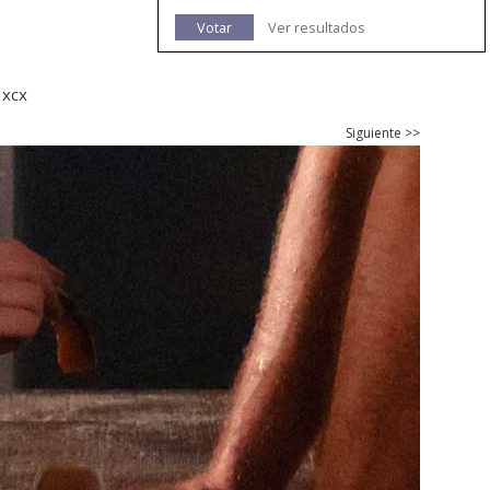
Votar
Ver resultados
 xcx
Siguiente >>