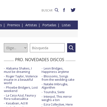
es
Premios
Artistas
Portadas
Listas
PRO. NOVEDADES DISCOS
Alabama Shakes, I
Leon Bridges,
must be dreaming
Happiness anytime
Roger Taylor, Violence
Blossoms, Songs
insane in a beautiful
from the wedding cake
world
Natalie Imbruglia,
Phoebe Bridgers, Lost
Algorithm
weekend
Toundra, Siete
La Casa Azul, Fauna y
Interpol, This mirror
flora subacuática
weighs a ton
Kasabian, Act III
Ezra Collective, Here