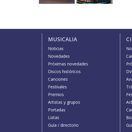
MUSICALIA
C
Noticias
Not
Novedades
Car
Próximas novedades
Pr
Discos históricos
DV
Canciones
Av
Festivales
Trá
Premios
Fe
Artistas y grupos
Act
Portadas
Car
Listas
Bo
Guía / directorio
Guí