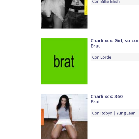
Con
Billie Eilish
Charli xcx: Girl, so c
Brat
Con
Lorde
Charli xcx: 360
Brat
Con
Robyn
Yung Lean