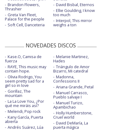
After the afterparty - en Jimmy Kimmel
Brandon Flowers,
David Bisbal, Eternos
Live
Thrasher
Ellie Goulding, I know
Greta Van Fleet,
too much
Always everywhere
Palace for the people
Interpol, This mirror
Soft Cell, Danceteria
weighs a ton
Baby
Baby - Saturday Night Live | 2022
NOVEDADES DISCOS
Beg for you - con Rina Sawayama
Kase.O, Camisa de
Melanie Martinez,
Beg for you - con Rina Sawayama -
fuerza
Hades
visualiser
RAYE, This music may
Triángulo de Amor
contain hope.
Bizarro, Mi catedral
Beg for you - Reading Festival 2022
Olivia Rodrigo, You
Madonna,
seem pretty sad for a
Confessions II
girl so in love
Beg for you - Saturday Night Live | 2022
Ariana Grande, Petal
Gorillaz, The
Manuel Carrasco,
mountain
Bitches - con Tove Lo, Icona Pop, Elliphant,
Pueblo salvaje I
ALMA
La La Love You, ¿Por
Manuel Turizo,
qué me miráis así?
Apambichao
Melendi, Pop rock
Blame it on your love - con Lizzo
Holly Humberstone,
Kany García, Puerta
Cruel world
abierta
Boys
David DeMaría, La
Andrés Suárez, Lúa
puerta mágica
Boys - Live on triple j