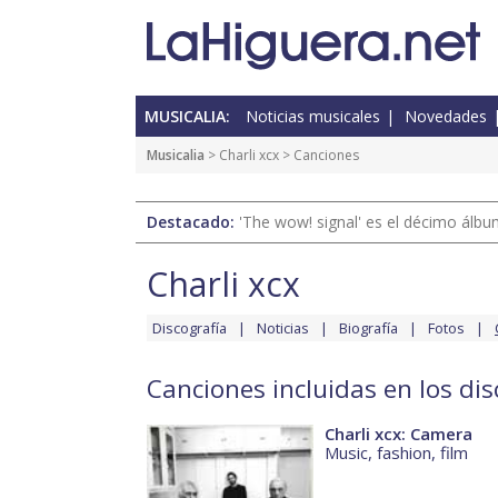
MUSICALIA:
Noticias musicales
Novedades
Musicalia
>
Charli xcx
> Canciones
Destacado:
'The wow! signal' es el décimo álb
Charli xcx
Discografía
Noticias
Biografía
Fotos
Canciones incluidas en los dis
Charli xcx: Camera
Music, fashion, film