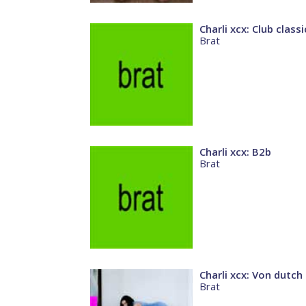
Charli xcx: Club classi
Brat
Charli xcx: B2b
Brat
Charli xcx: Von dutch
Brat