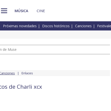
MÚSICA
CINE
Próximas novedades
Discos históricos
Canciones
Festival
um de Muse
Canciones
Enlaces
cos de Charli xcx