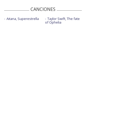
Boys - Reading 2017
CANCIONES
Camera
Aitana, Superestrella
Taylor Swift, The fate
of Ophelia
Chains of love
Claws
Dirty sexy money - con David Guetta,
Afrojack y FM
Enemy - vertical
Every rule
Flash pose - con Pabllo Vittar
Forever
Girl, so confusing - con letra
Girls - con Rita Ora, Cardi B y Bebe Rexha
Gone - con Christine and the Queens