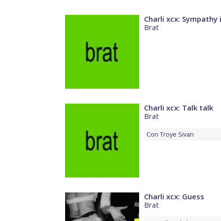
Charli xcx: Sympathy i
Brat
Charli xcx: Talk talk
Brat
Con
Troye Sivan
Charli xcx: Guess
Brat