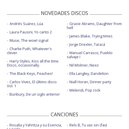
NOVEDADES DISCOS
Andrés Suárez, Lúa
Gracie Abrams, Daughter from
hell
Laura Pausini, Yo canto 2
James Blake, Trying times
Muse, The wow! signal
Jorge Drexler, Taracá
Charlie Puth, Whatever's
clever
Manuel Carrasco, Pueblo
salvaje I
Harry Styles, Kiss all the time.
Disco, occasionally.
Nil Moliner, Nexo
The Black Keys, Peaches!
Ella Langley, Dandelion
Carlos Vives, El último disco
Niall Horan, Dinner party
Vol. 1
Melendi, Pop rock
Bunbury, De un siglo anterior
CANCIONES
Rosalía y Yahritza y su Esencia,
Rels B, Tu vas sin (fav)
La perla