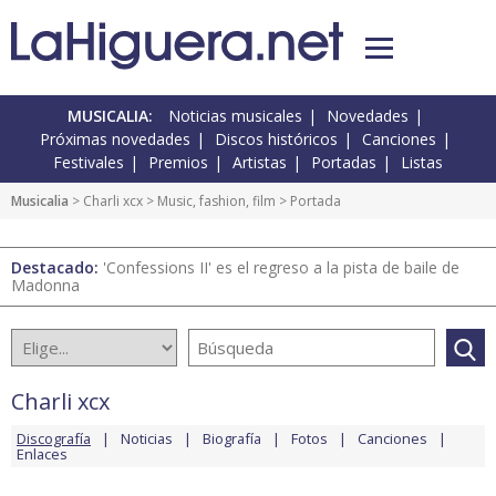
MUSICALIA:
Noticias musicales
Novedades
Próximas novedades
Discos históricos
Canciones
Festivales
Premios
Artistas
Portadas
Listas
Musicalia
>
Charli xcx
>
Music, fashion, film
> Portada
Destacado:
'Confessions II' es el regreso a la pista de baile de
Madonna
Charli xcx
Discografía
Noticias
Biografía
Fotos
Canciones
Enlaces