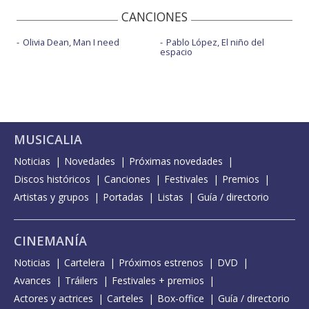
CANCIONES
Olivia Dean, Man I need
Pablo López, El niño del
espacio
MUSICALIA
Noticias
Novedades
Próximas novedades
Discos históricos
Canciones
Festivales
Premios
Artistas y grupos
Portadas
Listas
Guía / directorio
CINEMANÍA
Noticias
Cartelera
Próximos estrenos
DVD
Avances
Tráilers
Festivales + premios
Actores y actrices
Carteles
Box-office
Guía / directorio