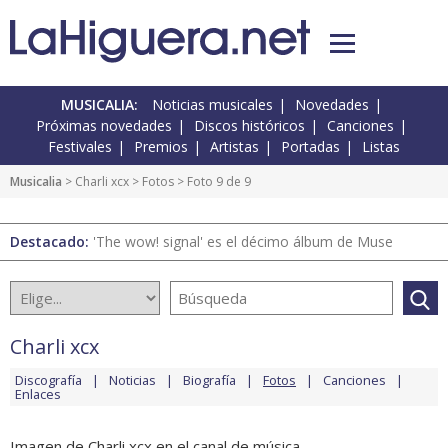
MUSICALIA:
Noticias musicales
Novedades
Próximas novedades
Discos históricos
Canciones
Festivales
Premios
Artistas
Portadas
Listas
Musicalia
>
Charli xcx
>
Fotos
> Foto 9 de 9
Destacado:
'The wow! signal' es el décimo álbum de Muse
Charli xcx
Discografía
Noticias
Biografía
Fotos
Canciones
Enlaces
Imagen de Charli xcx en el canal de música.