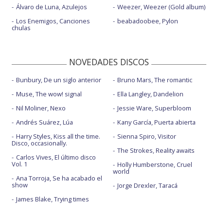
Álvaro de Luna, Azulejos
Weezer, Weezer (Gold album)
Los Enemigos, Canciones
beabadoobee, Pylon
chulas
NOVEDADES DISCOS
Bunbury, De un siglo anterior
Bruno Mars, The romantic
Muse, The wow! signal
Ella Langley, Dandelion
Nil Moliner, Nexo
Jessie Ware, Superbloom
Andrés Suárez, Lúa
Kany García, Puerta abierta
Harry Styles, Kiss all the time.
Sienna Spiro, Visitor
Disco, occasionally.
The Strokes, Reality awaits
Carlos Vives, El último disco
Vol. 1
Holly Humberstone, Cruel
world
Ana Torroja, Se ha acabado el
show
Jorge Drexler, Taracá
James Blake, Trying times