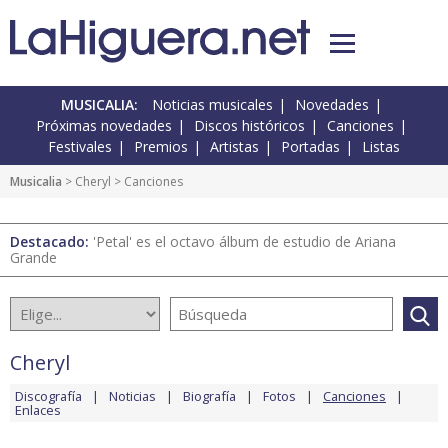
MUSICALIA:
Noticias musicales
Novedades
Próximas novedades
Discos históricos
Canciones
Festivales
Premios
Artistas
Portadas
Listas
Musicalia
>
Cheryl
> Canciones
Destacado:
'Petal' es el octavo álbum de estudio de Ariana
Grande
Cheryl
Discografía
Noticias
Biografía
Fotos
Canciones
Enlaces