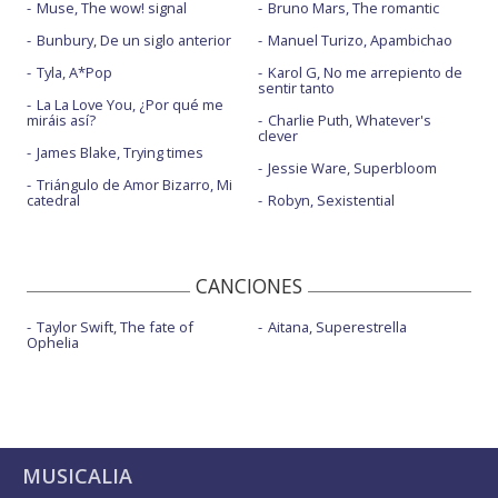
Muse, The wow! signal
Bruno Mars, The romantic
Bunbury, De un siglo anterior
Manuel Turizo, Apambichao
Tyla, A*Pop
Karol G, No me arrepiento de
sentir tanto
La La Love You, ¿Por qué me
miráis así?
Charlie Puth, Whatever's
clever
James Blake, Trying times
Jessie Ware, Superbloom
Triángulo de Amor Bizarro, Mi
catedral
Robyn, Sexistential
CANCIONES
Taylor Swift, The fate of
Aitana, Superestrella
Ophelia
MUSICALIA