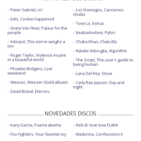
Peter Gabriel, o/i
Los Enemigos, Canciones
chulas
Eels, Cookie happened
Tove Lo, Estrus
Greta Van Fleet, Palace for the
people
beabadoobee, Pylon
Interpol, This mirror weighs a
Chaka Khan, Chakzilla
ton
Natalie Imbruglia, Algorithm
Roger Taylor, Violence insane
in a beautiful world
The Script, The user's guide to
being human
Phoebe Bridgers, Lost
weekend
Lana Del Rey, Stove
Weezer, Weezer (Gold album)
Carly Rae Jepsen, Day and
night
David Bisbal, Eternos
NOVEDADES DISCOS
Kany García, Puerta abierta
Rels B: love love FLAKK
Foo Fighters, Your favorite toy
Madonna, Confessions II