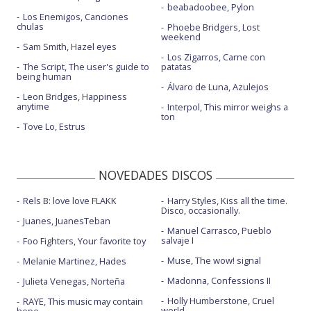
beabadoobee, Pylon
Los Enemigos, Canciones
chulas
Phoebe Bridgers, Lost
weekend
Sam Smith, Hazel eyes
Los Zigarros, Carne con
The Script, The user's guide to
patatas
being human
Álvaro de Luna, Azulejos
Leon Bridges, Happiness
anytime
Interpol, This mirror weighs a
ton
Tove Lo, Estrus
NOVEDADES DISCOS
Rels B: love love FLAKK
Harry Styles, Kiss all the time.
Disco, occasionally.
Juanes, JuanesTeban
Manuel Carrasco, Pueblo
salvaje I
Foo Fighters, Your favorite toy
Muse, The wow! signal
Melanie Martinez, Hades
Madonna, Confessions II
Julieta Venegas, Norteña
Holly Humberstone, Cruel
RAYE, This music may contain
world