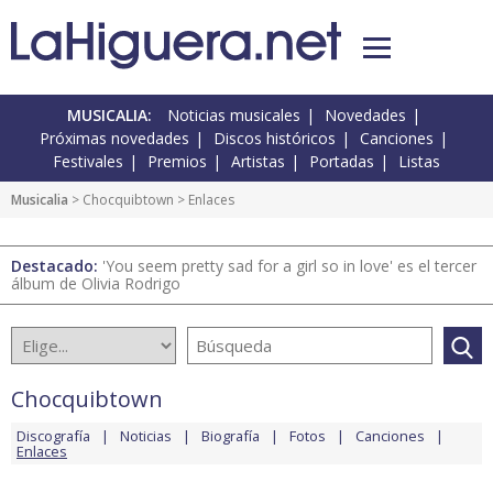
MUSICALIA:
Noticias musicales
Novedades
Próximas novedades
Discos históricos
Canciones
Festivales
Premios
Artistas
Portadas
Listas
Musicalia
>
Chocquibtown
> Enlaces
Destacado:
'You seem pretty sad for a girl so in love' es el tercer
álbum de Olivia Rodrigo
Chocquibtown
Discografía
Noticias
Biografía
Fotos
Canciones
Enlaces