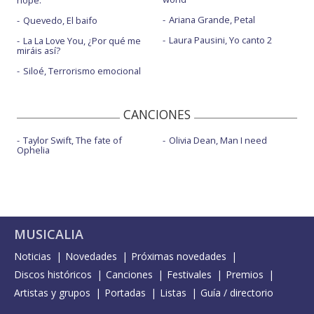
hope.
Ariana Grande, Petal
Quevedo, El baifo
Laura Pausini, Yo canto 2
La La Love You, ¿Por qué me
miráis así?
Siloé, Terrorismo emocional
CANCIONES
Taylor Swift, The fate of
Olivia Dean, Man I need
Ophelia
MUSICALIA
Noticias
Novedades
Próximas novedades
Discos históricos
Canciones
Festivales
Premios
Artistas y grupos
Portadas
Listas
Guía / directorio