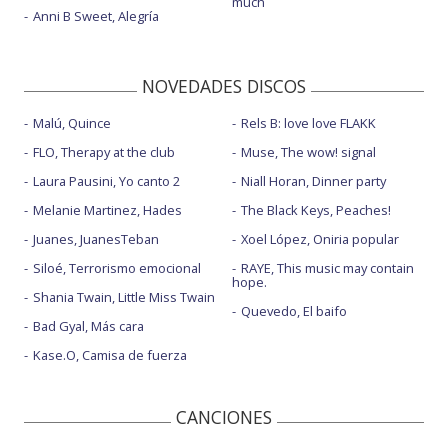
much
Anni B Sweet, Alegría
NOVEDADES DISCOS
Malú, Quince
Rels B: love love FLAKK
FLO, Therapy at the club
Muse, The wow! signal
Laura Pausini, Yo canto 2
Niall Horan, Dinner party
Melanie Martinez, Hades
The Black Keys, Peaches!
Juanes, JuanesTeban
Xoel López, Oniria popular
Siloé, Terrorismo emocional
RAYE, This music may contain
hope.
Shania Twain, Little Miss Twain
Quevedo, El baifo
Bad Gyal, Más cara
Kase.O, Camisa de fuerza
CANCIONES