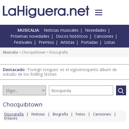
MUSICALIA:
Noticias musicales
Novedades
Próximas novedades
Discos históricos
Canciones
Festivales
Premios
Artistas
Portadas
Listas
Musicalia
>
Chocquibtown
> Discografía
Destacado:
'Foreign tongues' es el vigesimoquinto álbum de
estudio de los Rolling Stones
Chocquibtown
Discografía
Noticias
Biografía
Fotos
Canciones
Enlaces