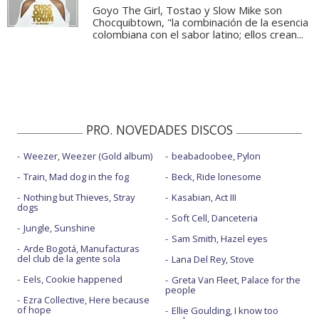
Goyo The Girl, Tostao y Slow Mike son
Chocquibtown, "la combinación de la esencia
colombiana con el sabor latino; ellos crean...
PRO. NOVEDADES DISCOS
Weezer, Weezer (Gold album)
beabadoobee, Pylon
Train, Mad dog in the fog
Beck, Ride lonesome
Nothing but Thieves, Stray
Kasabian, Act III
dogs
Soft Cell, Danceteria
Jungle, Sunshine
Sam Smith, Hazel eyes
Arde Bogotá, Manufacturas
del club de la gente sola
Lana Del Rey, Stove
Eels, Cookie happened
Greta Van Fleet, Palace for the
people
Ezra Collective, Here because
of hope
Ellie Goulding, I know too