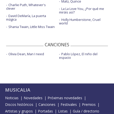
Malú, Quince
Charlie Puth, Whatever's
clever
La La Love You, ¿Por qué me
miráis así?
David DeMaría, La puerta
mágica
Holly Humberstone, Cruel
world
Shania Twain, Little Miss Twain
CANCIONES
Olivia Dean, Man I need
Pablo López, El niño del
espacio
MUSICALIA
Noticias
Novedades
Próximas novedades
Discos históricos
Canciones
Festivales
Premios
Artistas y grupos
Portadas
Listas
Guía / directorio