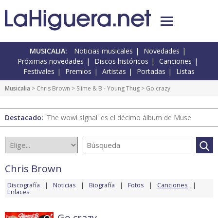
MUSICALIA:
Noticias musicales
Novedades
Próximas novedades
Discos históricos
Canciones
Festivales
Premios
Artistas
Portadas
Listas
Musicalia
>
Chris Brown
>
Slime & B - Young Thug
> Go crazy
Destacado:
'The wow! signal' es el décimo álbum de Muse
Chris Brown
Discografía
Noticias
Biografía
Fotos
Canciones
Enlaces
Go crazy