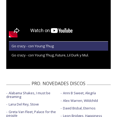
Go crazy - con Young Thug
Go crazy - con Young Thug, Future, Lil Durk y Mul.
PRO. NOVEDADES DISCOS
Alabama Shakes, I must be
Anni B Sweet, Alegría
dreaming
Alex Warren, Wildchild
Lana Del Rey, Stove
David Bisbal, Eternos
Greta Van Fleet, Palace for the
people
Leon Bridges, Happiness