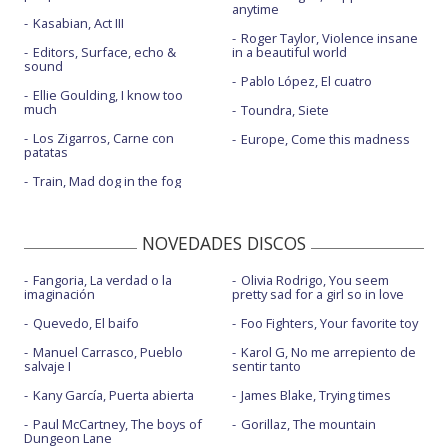
anytime
Kasabian, Act III
Roger Taylor, Violence insane
Editors, Surface, echo &
in a beautiful world
sound
Pablo López, El cuatro
Ellie Goulding, I know too
much
Toundra, Siete
Los Zigarros, Carne con
Europe, Come this madness
patatas
Train, Mad dog in the fog
NOVEDADES DISCOS
Fangoria, La verdad o la
Olivia Rodrigo, You seem
imaginación
pretty sad for a girl so in love
Quevedo, El baifo
Foo Fighters, Your favorite toy
Manuel Carrasco, Pueblo
Karol G, No me arrepiento de
salvaje I
sentir tanto
Kany García, Puerta abierta
James Blake, Trying times
Paul McCartney, The boys of
Gorillaz, The mountain
Dungeon Lane